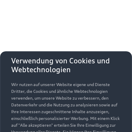
Erhalten Sie kostenfrei eine online
Fahrzeugbewertung und besprechen Sie alles
weitere mit Ihrem ausgewählten Audi Partner.
Jetzt kostenlos bewerten
Zurück nach oben
Verwendung von Cookies und
Webtechnologien
Modelle
Wir nutzen auf unserer Website eigene und Dienste
Kaufen & leasen
Alle Modelle
Dritter, die Cookies und ähnliche Webtechnologien
verwenden, um unsere Website zu verbessern, den
Modelle vergleichen
Service & Zubehör
Neuwagensuche
Datenverkehr und die Nutzung zu analysieren sowie auf
Elektromodelle
Ihre Interessen zugeschnittene Inhalte anzuzeigen,
Gebrauchtwagensuche
einschließlich personalisierter Werbung. Mit einem Klick
Support
Saisonale Angebote
Plug-in-Hybride
auf "Alle akzeptieren" erteilen Sie Ihre Einwilligung zur
Gebrauchtwagen
Verwendung aller Dienste. Sie können Ihre Einwilligung