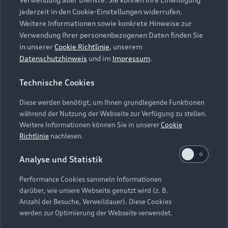
Audi Services
Über Audi
Kundenservice
jederzeit in den Cookie-Einstellungen widerrufen.
Finanzierung
Garantie
Weitere Informationen sowie konkrete Hinweise zur
Händlersuche
Aktionen & Angebote
Verwendung Ihrer personenbezogenen Daten finden Sie
Unternehmen
Audi digital services
in unserer
Cookie Richtlinie
, unserem
Audi Code
Geschäftskunden
Datenschutzhinweis
und im
Impressum
.
Karriere
myAudi
Häufige Fragen (FAQ)
Investor Relations
Technische Cookies
© 2026 AUDI AG. Alle Rechte vorbehalten
Audi Online Beratung
Presse & Media Center
Diese werden benötigt, um Ihnen grundlegende Funktionen
Impressum
Rechtliches
Hinweisgebersystem
Online-Terminvereinbarung
während der Nutzung der Webseite zur Verfügung zu stellen.
Datenschutz
Datenschutzinformation
Cookie-Einstellungen
Weitere Informationen können Sie in unserer
Cookie
Servicekontakt
Cookie-Richtlinie
Barrierefreiheit
Richtlinie
nachlesen.
Audi erleben
Digital Services Act
EU Data Act
Bordbuch & Bedienungsanleitungen
Analyse und Statistik
Newsletter
Verträge kündigen
Performance Cookies sammeln Informationen
Hinweis: Die aktuelle Darstellung und Anordnung der
darüber, wie unsere Webseite genutzt wird (z. B.
Vertrag widerrufen
Embleme am Fahrzeug bei allen Abbildungen auf dieser
Anzahl der Besuche, Verweildauer). Diese Cookies
Webseite kann abweichen.
werden zur Optimierung der Webseite verwendet.