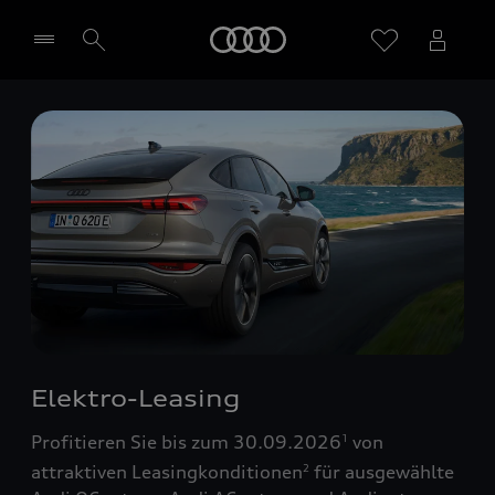
Startseite
Händler wählen
Elektro-Leasing
Profitieren Sie bis zum 30.09.2026
von
1
attraktiven Leasingkonditionen
für ausgewählte
2