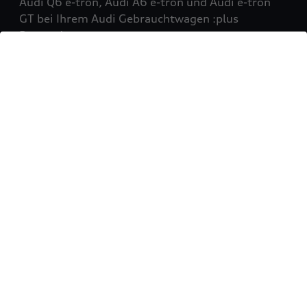
Audi Q6 e-tron, Audi A6 e-tron und Audi e-tron
GT bei Ihrem Audi Gebrauchtwagen :plus
Partner!
Mehr erfahren
Sie möchten Ihr Fahrzeug
verkaufen?