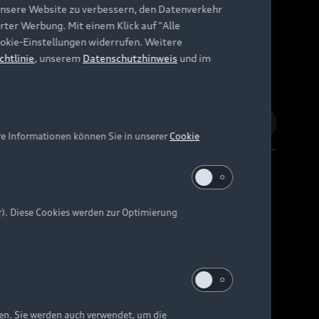
unsere Website zu verbessern, den Datenverkehr
rter Werbung. Mit einem Klick auf "Alle
Cookie-Einstellungen widerrufen. Weitere
chtlinie
, unserem
Datenschutzhinweis
und im
re Informationen können Sie in unserer
Cookie
r). Diese Cookies werden zur Optimierung
Barrierefreiheit
Digital Services Act
EU Data Act
e kann abweichen.
ten. Sie werden auch verwendet, um die