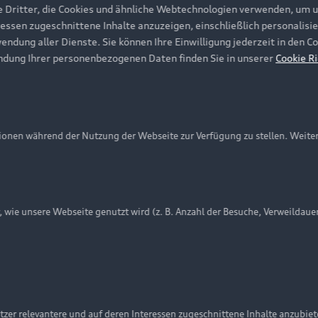
e Dritter, die Cookies und ähnliche Webtechnologien verwenden, um 
ressen zugeschnittene Inhalte anzuzeigen, einschließlich personalisie
wendung aller Dienste. Sie können Ihre Einwilligung jederzeit in den 
ndung Ihrer personenbezogenen Daten finden Sie in unserer
Cookie Ri
onen während der Nutzung der Webseite zur Verfügung zu stellen. Weite
ie unsere Webseite genutzt wird (z. B. Anzahl der Besuche, Verweildaue
nschutzinformation
Cookie-Einstellungen
Cookie-Richtlinie
Embleme am Fahrzeug bei allen Abbildungen auf dieser Webseit
zer relevantere und auf deren Interessen zugeschnittene Inhalte anzubie