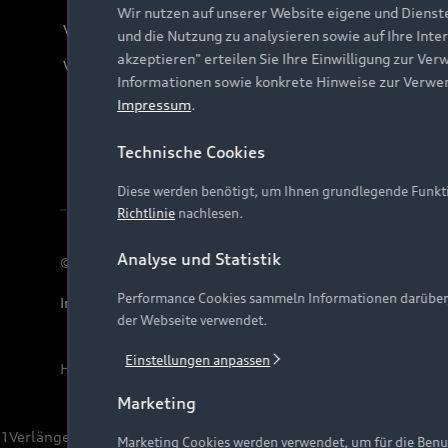
Wir nutzen auf unserer Website eigene und Dienst
Verträge kündigen
und die Nutzung zu analysieren sowie auf Ihre Inte
akzeptieren" erteilen Sie Ihre Einwilligung zur Ver
Vertrag widerrufen
Informationen sowie konkrete Hinweise zur Verwe
Impressum
.
Technische Cookies
Diese werden benötigt, um Ihnen grundlegende Funkti
Richtlinie
nachlesen.
Analyse und Statistik
© 2026 AUDI AG. Alle Rechte vorbehalten
Performance Cookies sammeln Informationen darüber, w
Impressum
Rechtliches
Hinweisgebersystem
Date
der Webseite verwendet.
Einstellungen anpassen
Hinweis: Die aktuelle Darstellung und Anordnung der 
Marketing
1
Verlängerung vorbehalten.
Marketing Cookies werden verwendet, um für die Benut