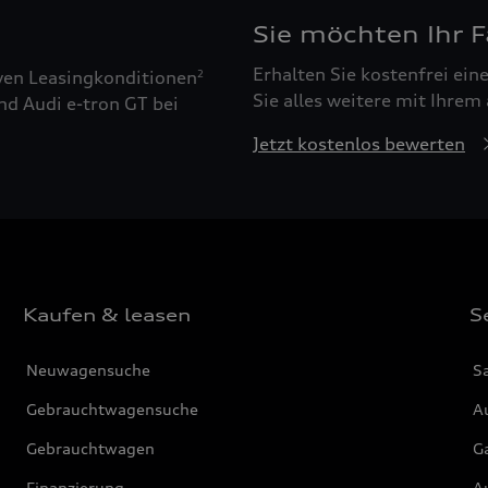
Sie möchten Ihr 
Erhalten Sie kostenfrei ei
ven Leasingkonditionen
2
Sie alles weitere mit Ihrem
nd Audi e-tron GT bei
Jetzt kostenlos bewerten
Kaufen & leasen
S
Neuwagensuche
S
Gebrauchtwagensuche
Au
Gebrauchtwagen
G
Finanzierung
Au