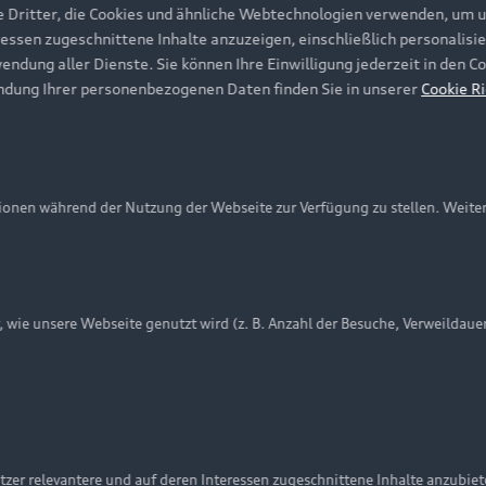
e Dritter, die Cookies und ähnliche Webtechnologien verwenden, um 
ressen zugeschnittene Inhalte anzuzeigen, einschließlich personalisie
wendung aller Dienste. Sie können Ihre Einwilligung jederzeit in den 
ndung Ihrer personenbezogenen Daten finden Sie in unserer
Cookie Ri
onen während der Nutzung der Webseite zur Verfügung zu stellen. Weite
ie unsere Webseite genutzt wird (z. B. Anzahl der Besuche, Verweildaue
nschutzinformation
Cookie-Einstellungen
Cookie-Richtlinie
Embleme am Fahrzeug bei allen Abbildungen auf dieser Webseit
zer relevantere und auf deren Interessen zugeschnittene Inhalte anzubie