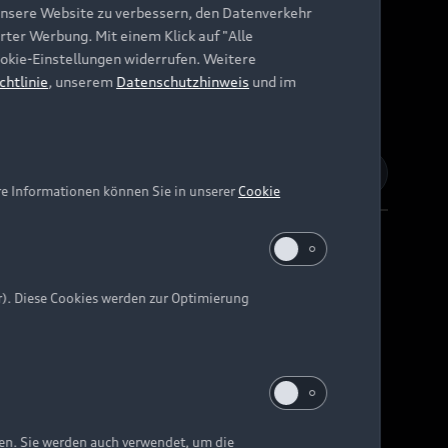
unsere Website zu verbessern, den Datenverkehr
rter Werbung. Mit einem Klick auf "Alle
Cookie-Einstellungen widerrufen. Weitere
chtlinie
, unserem
Datenschutzhinweis
und im
re Informationen können Sie in unserer
Cookie
r). Diese Cookies werden zur Optimierung
Barrierefreiheit
Digital Services Act
EU Data Act
e kann abweichen.
ten. Sie werden auch verwendet, um die