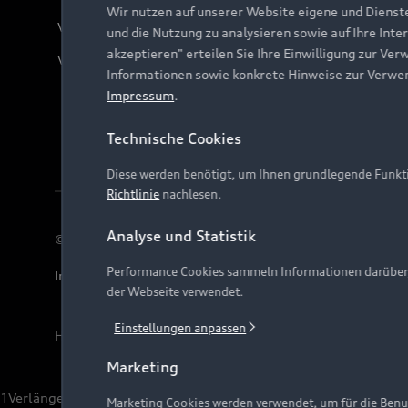
Wir nutzen auf unserer Website eigene und Dienst
Verträge kündigen
und die Nutzung zu analysieren sowie auf Ihre Inte
akzeptieren" erteilen Sie Ihre Einwilligung zur Ver
Vertrag widerrufen
Informationen sowie konkrete Hinweise zur Verwe
Impressum
.
Technische Cookies
Diese werden benötigt, um Ihnen grundlegende Funkti
Richtlinie
nachlesen.
Analyse und Statistik
© 2026 AUDI AG. Alle Rechte vorbehalten
Performance Cookies sammeln Informationen darüber, w
Impressum
Rechtliches
Hinweisgebersystem
Date
der Webseite verwendet.
Einstellungen anpassen
Hinweis: Die aktuelle Darstellung und Anordnung der 
Marketing
1
Verlängerung vorbehalten.
Marketing Cookies werden verwendet, um für die Benut