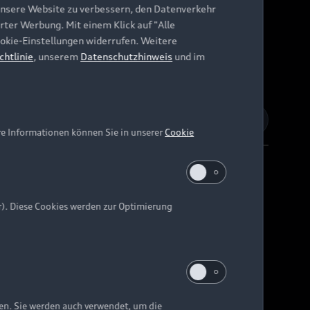
unsere Website zu verbessern, den Datenverkehr
rter Werbung. Mit einem Klick auf "Alle
Cookie-Einstellungen widerrufen. Weitere
chtlinie
, unserem
Datenschutzhinweis
und im
re Informationen können Sie in unserer
Cookie
r). Diese Cookies werden zur Optimierung
Barrierefreiheit
Digital Services Act
EU Data Act
e kann abweichen.
ten. Sie werden auch verwendet, um die