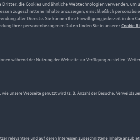
e Dritter, die Cookies und ähnliche Webtechnologien verwenden, um 
ressen zugeschnittene Inhalte anzuzeigen, einschließlich personalisie
wendung aller Dienste. Sie können Ihre Einwilligung jederzeit in den 
ndung Ihrer personenbezogenen Daten finden Sie in unserer
Cookie Ri
onen während der Nutzung der Webseite zur Verfügung zu stellen. Weite
ie unsere Webseite genutzt wird (z. B. Anzahl der Besuche, Verweildaue
nschutzinformation
Cookie-Einstellungen
Cookie-Richtlinie
Embleme am Fahrzeug bei allen Abbildungen auf dieser Webseit
zer relevantere und auf deren Interessen zugeschnittene Inhalte anzubie