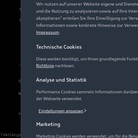
Wir nutzen auf unserer Website eigene und Dienst
Verträge kündigen
und die Nutzung zu analysieren sowie auf Ihre Inte
akzeptieren" erteilen Sie Ihre Einwilligung zur Ver
Vertrag widerrufen
Informationen sowie konkrete Hinweise zur Verwe
Impressum
.
Technische Cookies
Diese werden benötigt, um Ihnen grundlegende Funkti
Richtlinie
nachlesen.
Analyse und Statistik
© 2026 AUDI AG. Alle Rechte vorbehalten
Performance Cookies sammeln Informationen darüber, w
Impressum
Rechtliches
Hinweisgebersystem
Date
der Webseite verwendet.
Einstellungen anpassen
Hinweis: Die aktuelle Darstellung und Anordnung der 
Marketing
1
Verlängerung vorbehalten.
Marketing Cookies werden verwendet, um für die Benut