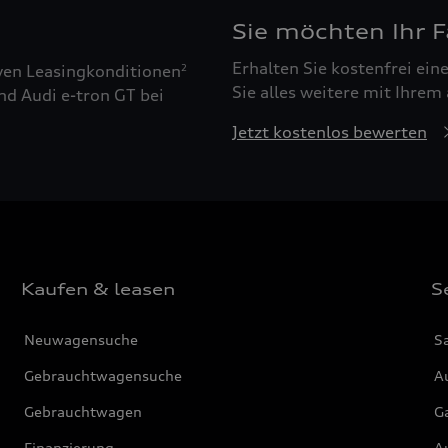
Sie möchten Ihr 
Erhalten Sie kostenfrei ei
ven Leasingkonditionen
2
Sie alles weitere mit Ihrem
nd Audi e-tron GT bei
Jetzt kostenlos bewerten
Kaufen & leasen
S
Neuwagensuche
S
Gebrauchtwagensuche
Au
Gebrauchtwagen
G
Finanzierung
Au