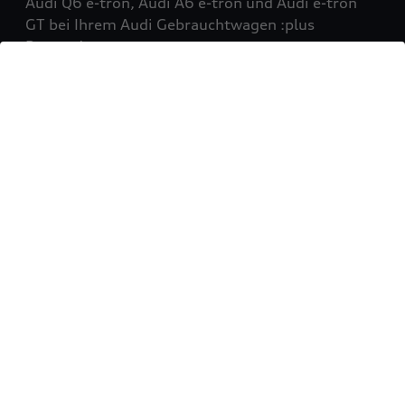
Audi Q6 e-tron, Audi A6 e-tron und Audi e-tron
GT bei Ihrem Audi Gebrauchtwagen :plus
Partner!
Mehr erfahren
Sie möchten Ihr Fahrzeug
verkaufen?