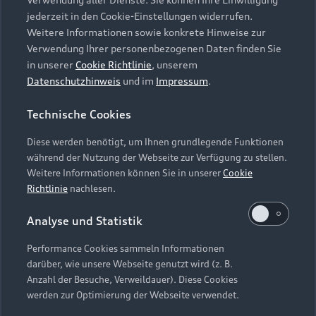
Audi Services
Über Audi
Kundenservice
jederzeit in den Cookie-Einstellungen widerrufen.
Finanzierung
Garantie
Weitere Informationen sowie konkrete Hinweise zur
Händlersuche
Aktionen & Angebote
Verwendung Ihrer personenbezogenen Daten finden Sie
Unternehmen
Audi digital services
in unserer
Cookie Richtlinie
, unserem
Audi Code
Geschäftskunden
Datenschutzhinweis
und im
Impressum
.
Karriere
myAudi
Häufige Fragen (FAQ)
Investor Relations
Technische Cookies
© 2026 AUDI AG. Alle Rechte vorbehalten
Audi Online Beratung
Presse & Media Center
Diese werden benötigt, um Ihnen grundlegende Funktionen
Impressum
Rechtliches
Hinweisgebersystem
Online-Terminvereinbarung
während der Nutzung der Webseite zur Verfügung zu stellen.
Datenschutz
Datenschutzinformation
Cookie-Einstellungen
Weitere Informationen können Sie in unserer
Cookie
Servicekontakt
Cookie-Richtlinie
Barrierefreiheit
Richtlinie
nachlesen.
Audi erleben
Digital Services Act
EU Data Act
Bordbuch & Bedienungsanleitungen
Analyse und Statistik
Newsletter
Verträge kündigen
Performance Cookies sammeln Informationen
Hinweis: Die aktuelle Darstellung und Anordnung der
darüber, wie unsere Webseite genutzt wird (z. B.
Vertrag widerrufen
Embleme am Fahrzeug bei allen Abbildungen auf dieser
Anzahl der Besuche, Verweildauer). Diese Cookies
Webseite kann abweichen.
werden zur Optimierung der Webseite verwendet.