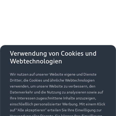
Erhalten Sie kostenfrei eine online
Fahrzeugbewertung und besprechen Sie alles
weitere mit Ihrem ausgewählten Audi Partner.
Jetzt kostenlos bewerten
Zurück nach oben
Verwendung von Cookies und
Webtechnologien
Modelle
Wir nutzen auf unserer Website eigene und Dienste
Kaufen & leasen
Alle Modelle
Dritter, die Cookies und ähnliche Webtechnologien
verwenden, um unsere Website zu verbessern, den
Modelle vergleichen
Service & Zubehör
Neuwagensuche
Datenverkehr und die Nutzung zu analysieren sowie auf
Elektromodelle
Ihre Interessen zugeschnittene Inhalte anzuzeigen,
Gebrauchtwagensuche
einschließlich personalisierter Werbung. Mit einem Klick
Support
Saisonale Angebote
Plug-in-Hybride
auf "Alle akzeptieren" erteilen Sie Ihre Einwilligung zur
Gebrauchtwagen
Verwendung aller Dienste. Sie können Ihre Einwilligung