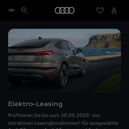
Startseite
Händler wählen
Elektro-Leasing
Profitieren Sie bis zum 30.09.2026
von
1
attraktiven Leasingkonditionen
für ausgewählte
2