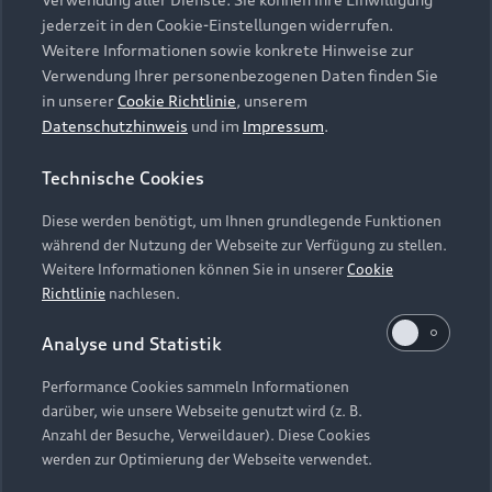
Audi Services
Über Audi
Kundenservice
jederzeit in den Cookie-Einstellungen widerrufen.
Finanzierung
Garantie
Weitere Informationen sowie konkrete Hinweise zur
Händlersuche
Aktionen & Angebote
Verwendung Ihrer personenbezogenen Daten finden Sie
Unternehmen
Audi digital services
in unserer
Cookie Richtlinie
, unserem
Audi Code
Geschäftskunden
Datenschutzhinweis
und im
Impressum
.
Karriere
myAudi
Häufige Fragen (FAQ)
Investor Relations
Technische Cookies
© 2026 AUDI AG. Alle Rechte vorbehalten
Audi Online Beratung
Presse & Media Center
Diese werden benötigt, um Ihnen grundlegende Funktionen
Impressum
Rechtliches
Hinweisgebersystem
Online-Terminvereinbarung
während der Nutzung der Webseite zur Verfügung zu stellen.
Datenschutz
Datenschutzinformation
Cookie-Einstellungen
Weitere Informationen können Sie in unserer
Cookie
Servicekontakt
Cookie-Richtlinie
Barrierefreiheit
Richtlinie
nachlesen.
Audi erleben
Digital Services Act
EU Data Act
Bordbuch & Bedienungsanleitungen
Analyse und Statistik
Newsletter
Verträge kündigen
Performance Cookies sammeln Informationen
Hinweis: Die aktuelle Darstellung und Anordnung der
darüber, wie unsere Webseite genutzt wird (z. B.
Vertrag widerrufen
Embleme am Fahrzeug bei allen Abbildungen auf dieser
Anzahl der Besuche, Verweildauer). Diese Cookies
Webseite kann abweichen.
werden zur Optimierung der Webseite verwendet.