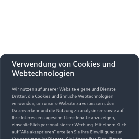
Erhalten Sie kostenfrei eine online
Fahrzeugbewertung und besprechen Sie alles
weitere mit Ihrem ausgewählten Audi Partner.
Jetzt kostenlos bewerten
Zurück nach oben
Verwendung von Cookies und
Webtechnologien
Modelle
Wir nutzen auf unserer Website eigene und Dienste
Kaufen & leasen
Alle Modelle
Dritter, die Cookies und ähnliche Webtechnologien
verwenden, um unsere Website zu verbessern, den
Modelle vergleichen
Service & Zubehör
Neuwagensuche
Datenverkehr und die Nutzung zu analysieren sowie auf
Elektromodelle
Ihre Interessen zugeschnittene Inhalte anzuzeigen,
Gebrauchtwagensuche
einschließlich personalisierter Werbung. Mit einem Klick
Support
Saisonale Angebote
Plug-in-Hybride
auf "Alle akzeptieren" erteilen Sie Ihre Einwilligung zur
Gebrauchtwagen
Verwendung aller Dienste. Sie können Ihre Einwilligung