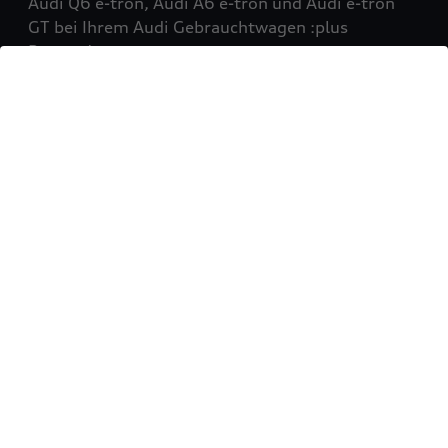
Audi Q6 e-tron, Audi A6 e-tron und Audi e-tron
GT bei Ihrem Audi Gebrauchtwagen :plus
Partner!
Mehr erfahren
Sie möchten Ihr Fahrzeug
verkaufen?