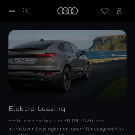
Startseite
Händler wählen
Elektro-Leasing
Profitieren Sie bis zum 30.09.2026
von
1
attraktiven Leasingkonditionen
für ausgewählte
2