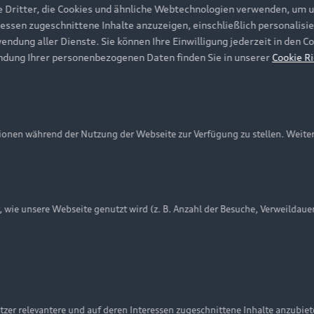
e Dritter, die Cookies und ähnliche Webtechnologien verwenden, um 
ressen zugeschnittene Inhalte anzuzeigen, einschließlich personalisie
wendung aller Dienste. Sie können Ihre Einwilligung jederzeit in den 
ndung Ihrer personenbezogenen Daten finden Sie in unserer
Cookie Ri
onen während der Nutzung der Webseite zur Verfügung zu stellen. Weite
ie unsere Webseite genutzt wird (z. B. Anzahl der Besuche, Verweildaue
nschutzinformation
Cookie-Einstellungen
Cookie-Richtlinie
Embleme am Fahrzeug bei allen Abbildungen auf dieser Webseit
zer relevantere und auf deren Interessen zugeschnittene Inhalte anzubie