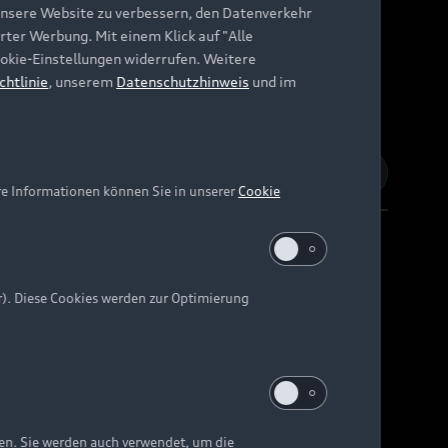
unsere Website zu verbessern, den Datenverkehr
rter Werbung. Mit einem Klick auf "Alle
Cookie-Einstellungen widerrufen. Weitere
chtlinie
, unserem
Datenschutzhinweis
und im
re Informationen können Sie in unserer
Cookie
r). Diese Cookies werden zur Optimierung
Barrierefreiheit
Digital Services Act
EU Data Act
e kann abweichen.
ten. Sie werden auch verwendet, um die