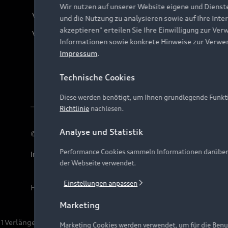
Wir nutzen auf unserer Website eigene und Dienst
Verträge kündigen
und die Nutzung zu analysieren sowie auf Ihre Inte
akzeptieren" erteilen Sie Ihre Einwilligung zur Ver
Vertrag widerrufen
Informationen sowie konkrete Hinweise zur Verwe
Impressum
.
Technische Cookies
Diese werden benötigt, um Ihnen grundlegende Funkti
Richtlinie
nachlesen.
Analyse und Statistik
© 2026 AUDI AG. Alle Rechte vorbehalten
Performance Cookies sammeln Informationen darüber, w
Impressum
Rechtliches
Hinweisgebersystem
Date
der Webseite verwendet.
Einstellungen anpassen
Hinweis: Die aktuelle Darstellung und Anordnung der 
Marketing
1
Verlängerung vorbehalten.
Marketing Cookies werden verwendet, um für die Benut