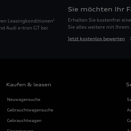
Sie möchten Ihr 
Erhalten Sie kostenfrei ei
ven Leasingkonditionen
2
Sie alles weitere mit Ihrem
nd Audi e-tron GT bei
Jetzt kostenlos bewerten
Kaufen & leasen
S
Neuwagensuche
S
Gebrauchtwagensuche
Au
Gebrauchtwagen
G
Finanzierung
Au