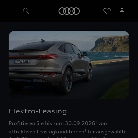
Startseite
Händler wählen
Elektro-Leasing
Profitieren Sie bis zum 30.09.2026
von
1
attraktiven Leasingkonditionen
für ausgewählte
2