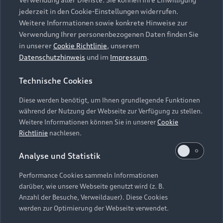
Audi Services
Über Audi
Kundenservice
jederzeit in den Cookie-Einstellungen widerrufen.
Finanzierung
Garantie
Weitere Informationen sowie konkrete Hinweise zur
Händlersuche
Aktionen & Angebote
Verwendung Ihrer personenbezogenen Daten finden Sie
Unternehmen
Audi digital services
in unserer
Cookie Richtlinie
, unserem
Audi Code
Geschäftskunden
Datenschutzhinweis
und im
Impressum
.
Karriere
myAudi
Häufige Fragen (FAQ)
Investor Relations
Technische Cookies
© 2026 AUDI AG. Alle Rechte vorbehalten
Audi Online Beratung
Presse & Media Center
Diese werden benötigt, um Ihnen grundlegende Funktionen
Impressum
Rechtliches
Hinweisgebersystem
Online-Terminvereinbarung
während der Nutzung der Webseite zur Verfügung zu stellen.
Datenschutz
Datenschutzinformation
Cookie-Einstellungen
Weitere Informationen können Sie in unserer
Cookie
Servicekontakt
Cookie-Richtlinie
Barrierefreiheit
Richtlinie
nachlesen.
Audi erleben
Digital Services Act
EU Data Act
Bordbuch & Bedienungsanleitungen
Analyse und Statistik
Newsletter
Verträge kündigen
Performance Cookies sammeln Informationen
Hinweis: Die aktuelle Darstellung und Anordnung der
darüber, wie unsere Webseite genutzt wird (z. B.
Vertrag widerrufen
Embleme am Fahrzeug bei allen Abbildungen auf dieser
Anzahl der Besuche, Verweildauer). Diese Cookies
Webseite kann abweichen.
werden zur Optimierung der Webseite verwendet.