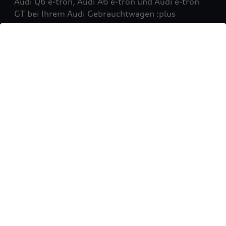
Audi Q6 e-tron, Audi A6 e-tron und Audi e-tron
GT bei Ihrem Audi Gebrauchtwagen :plus
Partner!
Mehr erfahren
Sie möchten Ihr Fahrzeug
verkaufen?