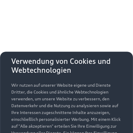
Erhalten Sie kostenfrei eine online
Fahrzeugbewertung und besprechen Sie alles
weitere mit Ihrem ausgewählten Audi Partner.
Jetzt kostenlos bewerten
Zurück nach oben
Verwendung von Cookies und
Webtechnologien
Modelle
Wir nutzen auf unserer Website eigene und Dienste
Kaufen & leasen
Alle Modelle
Dritter, die Cookies und ähnliche Webtechnologien
verwenden, um unsere Website zu verbessern, den
Modelle vergleichen
Service & Zubehör
Neuwagensuche
Datenverkehr und die Nutzung zu analysieren sowie auf
Elektromodelle
Ihre Interessen zugeschnittene Inhalte anzuzeigen,
Gebrauchtwagensuche
einschließlich personalisierter Werbung. Mit einem Klick
Support
Saisonale Angebote
Plug-in-Hybride
auf "Alle akzeptieren" erteilen Sie Ihre Einwilligung zur
Gebrauchtwagen
Verwendung aller Dienste. Sie können Ihre Einwilligung