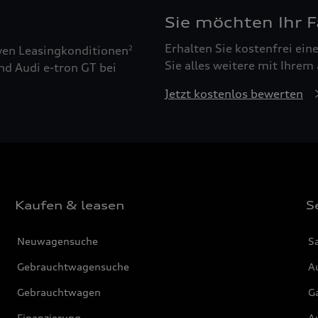
Sie möchten Ihr 
Erhalten Sie kostenfrei ei
ven Leasingkonditionen
2
Sie alles weitere mit Ihrem
nd Audi e-tron GT bei
Jetzt kostenlos bewerten
Kaufen & leasen
S
Neuwagensuche
S
Gebrauchtwagensuche
Au
Gebrauchtwagen
G
Finanzierung
Au