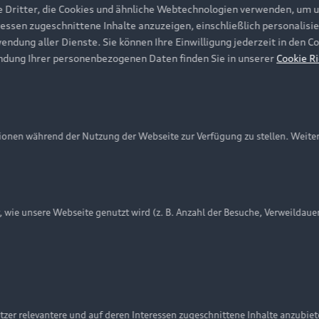
e Dritter, die Cookies und ähnliche Webtechnologien verwenden, um 
ressen zugeschnittene Inhalte anzuzeigen, einschließlich personalisie
wendung aller Dienste. Sie können Ihre Einwilligung jederzeit in den 
ndung Ihrer personenbezogenen Daten finden Sie in unserer
Cookie Ri
onen während der Nutzung der Webseite zur Verfügung zu stellen. Weite
ie unsere Webseite genutzt wird (z. B. Anzahl der Besuche, Verweildaue
nschutzinformation
Cookie-Einstellungen
Cookie-Richtlinie
Embleme am Fahrzeug bei allen Abbildungen auf dieser Webseit
zer relevantere und auf deren Interessen zugeschnittene Inhalte anzubie