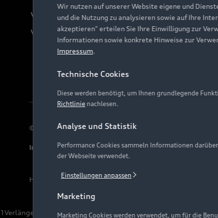
Wir nutzen auf unserer Website eigene und Dienst
Verträge kündigen
und die Nutzung zu analysieren sowie auf Ihre Inte
akzeptieren" erteilen Sie Ihre Einwilligung zur Ver
Vertrag widerrufen
Informationen sowie konkrete Hinweise zur Verwe
Impressum
.
Technische Cookies
Diese werden benötigt, um Ihnen grundlegende Funkti
Richtlinie
nachlesen.
Analyse und Statistik
© 2026 AUDI AG. Alle Rechte vorbehalten
Performance Cookies sammeln Informationen darüber, w
Impressum
Rechtliches
Hinweisgebersystem
Date
der Webseite verwendet.
Einstellungen anpassen
Hinweis: Die aktuelle Darstellung und Anordnung der 
Marketing
1
Verlängerung vorbehalten.
Marketing Cookies werden verwendet, um für die Benut