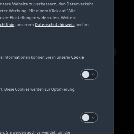
unsere Website zu verbessern, den Datenverkehr
rter Werbung. Mit einem Klick auf "Alle
Cookie-Einstellungen widerrufen. Weitere
chtlinie
, unserem
Datenschutzhinweis
und im
re Informationen können Sie in unserer
Cookie
r). Diese Cookies werden zur Optimierung
Barrierefreiheit
Digital Services Act
EU Data Act
e kann abweichen.
ten. Sie werden auch verwendet, um die