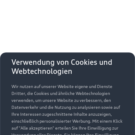
Erhalten Sie kostenfrei eine online
Fahrzeugbewertung und besprechen Sie alles
weitere mit Ihrem ausgewählten Audi Partner.
Jetzt kostenlos bewerten
Zurück nach oben
Verwendung von Cookies und
Webtechnologien
Modelle
Wir nutzen auf unserer Website eigene und Dienste
Kaufen & leasen
Alle Modelle
Dritter, die Cookies und ähnliche Webtechnologien
verwenden, um unsere Website zu verbessern, den
Modelle vergleichen
Service & Zubehör
Neuwagensuche
Datenverkehr und die Nutzung zu analysieren sowie auf
Elektromodelle
Ihre Interessen zugeschnittene Inhalte anzuzeigen,
Gebrauchtwagensuche
einschließlich personalisierter Werbung. Mit einem Klick
Support
Saisonale Angebote
Plug-in-Hybride
auf "Alle akzeptieren" erteilen Sie Ihre Einwilligung zur
Gebrauchtwagen
Verwendung aller Dienste. Sie können Ihre Einwilligung