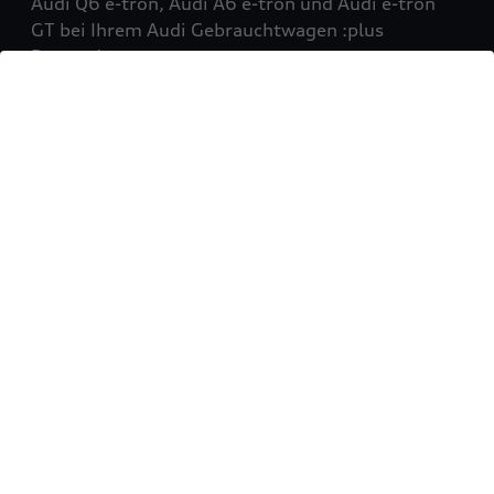
Audi Q6 e-tron, Audi A6 e-tron und Audi e-tron
GT bei Ihrem Audi Gebrauchtwagen :plus
Partner!
Mehr erfahren
Sie möchten Ihr Fahrzeug
verkaufen?