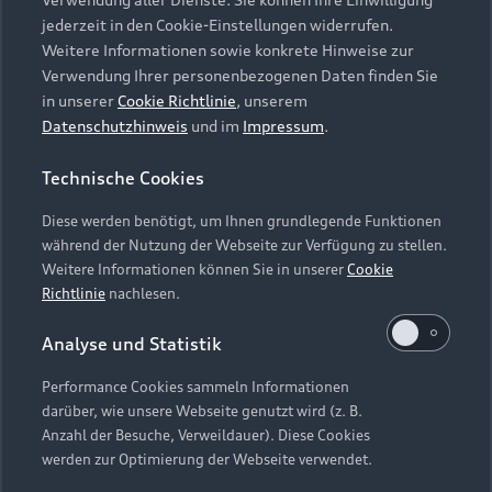
Audi Services
Über Audi
Kundenservice
jederzeit in den Cookie-Einstellungen widerrufen.
Finanzierung
Garantie
Weitere Informationen sowie konkrete Hinweise zur
Händlersuche
Aktionen & Angebote
Verwendung Ihrer personenbezogenen Daten finden Sie
Unternehmen
Audi digital services
in unserer
Cookie Richtlinie
, unserem
Audi Code
Geschäftskunden
Datenschutzhinweis
und im
Impressum
.
Karriere
myAudi
Häufige Fragen (FAQ)
Investor Relations
Technische Cookies
© 2026 AUDI AG. Alle Rechte vorbehalten
Audi Online Beratung
Presse & Media Center
Diese werden benötigt, um Ihnen grundlegende Funktionen
Impressum
Rechtliches
Hinweisgebersystem
Online-Terminvereinbarung
während der Nutzung der Webseite zur Verfügung zu stellen.
Datenschutz
Datenschutzinformation
Cookie-Einstellungen
Weitere Informationen können Sie in unserer
Cookie
Servicekontakt
Cookie-Richtlinie
Barrierefreiheit
Richtlinie
nachlesen.
Audi erleben
Digital Services Act
EU Data Act
Bordbuch & Bedienungsanleitungen
Analyse und Statistik
Newsletter
Verträge kündigen
Performance Cookies sammeln Informationen
Hinweis: Die aktuelle Darstellung und Anordnung der
darüber, wie unsere Webseite genutzt wird (z. B.
Vertrag widerrufen
Embleme am Fahrzeug bei allen Abbildungen auf dieser
Anzahl der Besuche, Verweildauer). Diese Cookies
Webseite kann abweichen.
werden zur Optimierung der Webseite verwendet.