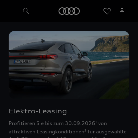
Startseite
Händler wählen
Elektro-Leasing
Profitieren Sie bis zum 30.09.2026
von
1
attraktiven Leasingkonditionen
für ausgewählte
2