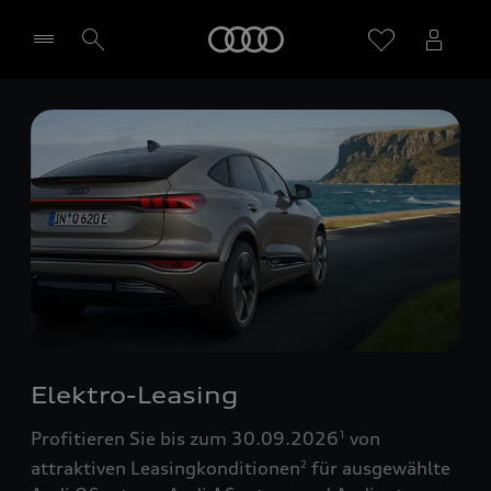
Startseite
Händler wählen
Elektro-Leasing
Profitieren Sie bis zum 30.09.2026
von
1
attraktiven Leasingkonditionen
für ausgewählte
2