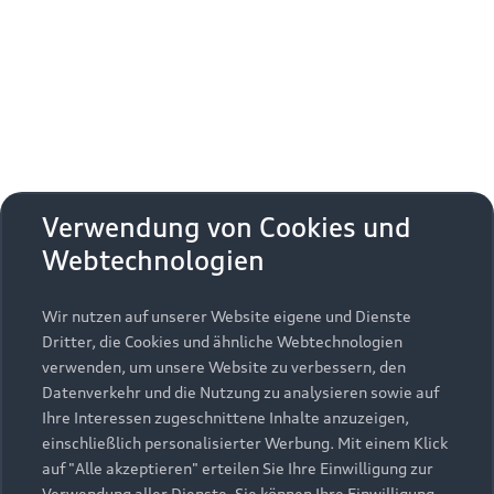
Erhalten Sie kostenfrei eine online
Fahrzeugbewertung und besprechen Sie alles
weitere mit Ihrem ausgewählten Audi Partner.
Jetzt kostenlos bewerten
Zurück nach oben
Verwendung von Cookies und
Webtechnologien
Modelle
Wir nutzen auf unserer Website eigene und Dienste
Kaufen & leasen
Alle Modelle
Dritter, die Cookies und ähnliche Webtechnologien
verwenden, um unsere Website zu verbessern, den
Modelle vergleichen
Service & Zubehör
Neuwagensuche
Datenverkehr und die Nutzung zu analysieren sowie auf
Elektromodelle
Ihre Interessen zugeschnittene Inhalte anzuzeigen,
Gebrauchtwagensuche
einschließlich personalisierter Werbung. Mit einem Klick
Support
Saisonale Angebote
Plug-in-Hybride
auf "Alle akzeptieren" erteilen Sie Ihre Einwilligung zur
Gebrauchtwagen
Verwendung aller Dienste. Sie können Ihre Einwilligung