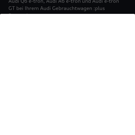
Audi Q6 e-tron, Audi A6 e-tron und Audi e-tron
GT bei Ihrem Audi Gebrauchtwagen :plus
Partner!
Mehr erfahren
Sie möchten Ihr Fahrzeug
verkaufen?