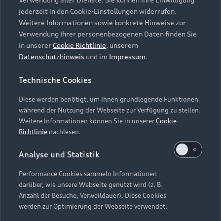
Audi Services
Über Audi
Kundenservice
jederzeit in den Cookie-Einstellungen widerrufen.
Finanzierung
Garantie
Weitere Informationen sowie konkrete Hinweise zur
Händlersuche
Aktionen & Angebote
Verwendung Ihrer personenbezogenen Daten finden Sie
Unternehmen
Audi digital services
in unserer
Cookie Richtlinie
, unserem
Audi Code
Geschäftskunden
Datenschutzhinweis
und im
Impressum
.
Karriere
myAudi
Häufige Fragen (FAQ)
Investor Relations
Technische Cookies
© 2026 AUDI AG. Alle Rechte vorbehalten
Audi Online Beratung
Presse & Media Center
Diese werden benötigt, um Ihnen grundlegende Funktionen
Impressum
Rechtliches
Hinweisgebersystem
Online-Terminvereinbarung
während der Nutzung der Webseite zur Verfügung zu stellen.
Datenschutz
Datenschutzinformation
Cookie-Einstellungen
Weitere Informationen können Sie in unserer
Cookie
Servicekontakt
Cookie-Richtlinie
Barrierefreiheit
Richtlinie
nachlesen.
Audi erleben
Digital Services Act
EU Data Act
Bordbuch & Bedienungsanleitungen
Analyse und Statistik
Newsletter
Verträge kündigen
Performance Cookies sammeln Informationen
Hinweis: Die aktuelle Darstellung und Anordnung der
darüber, wie unsere Webseite genutzt wird (z. B.
Vertrag widerrufen
Embleme am Fahrzeug bei allen Abbildungen auf dieser
Anzahl der Besuche, Verweildauer). Diese Cookies
Webseite kann abweichen.
werden zur Optimierung der Webseite verwendet.