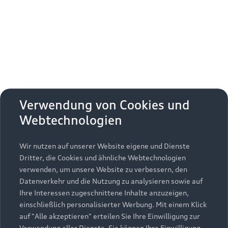
Erhalten Sie kostenfrei eine online
Fahrzeugbewertung und besprechen Sie alles
weitere mit Ihrem ausgewählten Audi Partner.
Jetzt kostenlos bewerten
Zurück nach oben
Verwendung von Cookies und
Webtechnologien
Modelle
Wir nutzen auf unserer Website eigene und Dienste
Kaufen & leasen
Alle Modelle
Dritter, die Cookies und ähnliche Webtechnologien
verwenden, um unsere Website zu verbessern, den
Modelle vergleichen
Service & Zubehör
Neuwagensuche
Datenverkehr und die Nutzung zu analysieren sowie auf
Elektromodelle
Ihre Interessen zugeschnittene Inhalte anzuzeigen,
Gebrauchtwagensuche
einschließlich personalisierter Werbung. Mit einem Klick
Support
Saisonale Angebote
Plug-in-Hybride
auf "Alle akzeptieren" erteilen Sie Ihre Einwilligung zur
Gebrauchtwagen
Verwendung aller Dienste. Sie können Ihre Einwilligung