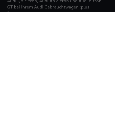
Audi Q6 e-tron, Audi A6 e-tron und Audi e-tron
GT bei Ihrem Audi Gebrauchtwagen :plus
Partner!
Mehr erfahren
Sie möchten Ihr Fahrzeug
verkaufen?