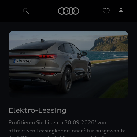
Startseite
Händler wählen
Elektro-Leasing
Profitieren Sie bis zum 30.09.2026
von
1
attraktiven Leasingkonditionen
für ausgewählte
2