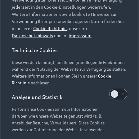
Audi Services
Über Audi
Kundenservice
jederzeit in den Cookie-Einstellungen widerrufen.
Finanzierung
Garantie
Weitere Informationen sowie konkrete Hinweise zur
Händlersuche
Aktionen & Angebote
Verwendung Ihrer personenbezogenen Daten finden Sie
Unternehmen
Audi digital services
in unserer
Cookie Richtlinie
, unserem
Audi Code
Geschäftskunden
Datenschutzhinweis
und im
Impressum
.
Karriere
myAudi
Häufige Fragen (FAQ)
Investor Relations
Technische Cookies
© 2026 AUDI AG. Alle Rechte vorbehalten
Audi Online Beratung
Presse & Media Center
Diese werden benötigt, um Ihnen grundlegende Funktionen
Impressum
Rechtliches
Hinweisgebersystem
Online-Terminvereinbarung
während der Nutzung der Webseite zur Verfügung zu stellen.
Datenschutz
Datenschutzinformation
Cookie-Einstellungen
Weitere Informationen können Sie in unserer
Cookie
Servicekontakt
Cookie-Richtlinie
Barrierefreiheit
Richtlinie
nachlesen.
Audi erleben
Digital Services Act
EU Data Act
Bordbuch & Bedienungsanleitungen
Analyse und Statistik
Newsletter
Verträge kündigen
Performance Cookies sammeln Informationen
Hinweis: Die aktuelle Darstellung und Anordnung der
darüber, wie unsere Webseite genutzt wird (z. B.
Vertrag widerrufen
Embleme am Fahrzeug bei allen Abbildungen auf dieser
Anzahl der Besuche, Verweildauer). Diese Cookies
Webseite kann abweichen.
werden zur Optimierung der Webseite verwendet.