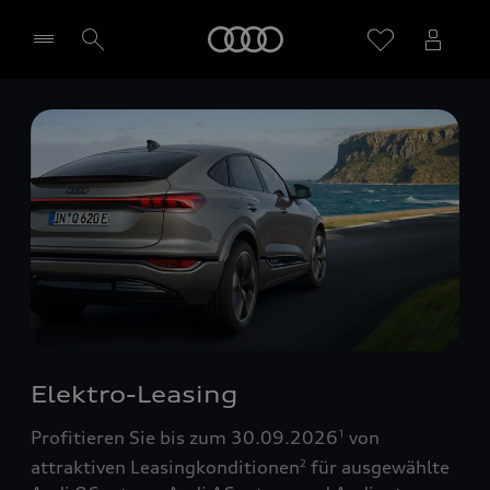
Startseite
Händler wählen
Elektro-Leasing
Profitieren Sie bis zum 30.09.2026
von
1
attraktiven Leasingkonditionen
für ausgewählte
2