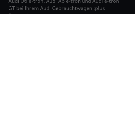
Audi Q6 e-tron, Audi A6 e-tron und Audi e-tron
GT bei Ihrem Audi Gebrauchtwagen :plus
Partner!
Mehr erfahren
Sie möchten Ihr Fahrzeug
verkaufen?