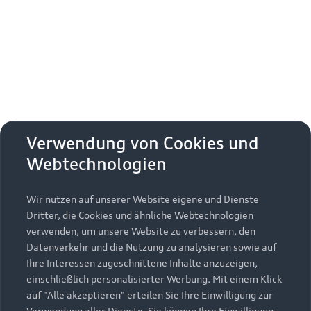
Erhalten Sie kostenfrei eine online
Fahrzeugbewertung und besprechen Sie alles
weitere mit Ihrem ausgewählten Audi Partner.
Jetzt kostenlos bewerten
Zurück nach oben
Verwendung von Cookies und
Webtechnologien
Modelle
Wir nutzen auf unserer Website eigene und Dienste
Kaufen & leasen
Alle Modelle
Dritter, die Cookies und ähnliche Webtechnologien
verwenden, um unsere Website zu verbessern, den
Modelle vergleichen
Service & Zubehör
Neuwagensuche
Datenverkehr und die Nutzung zu analysieren sowie auf
Elektromodelle
Ihre Interessen zugeschnittene Inhalte anzuzeigen,
Gebrauchtwagensuche
einschließlich personalisierter Werbung. Mit einem Klick
Support
Saisonale Angebote
Plug-in-Hybride
auf "Alle akzeptieren" erteilen Sie Ihre Einwilligung zur
Gebrauchtwagen
Verwendung aller Dienste. Sie können Ihre Einwilligung