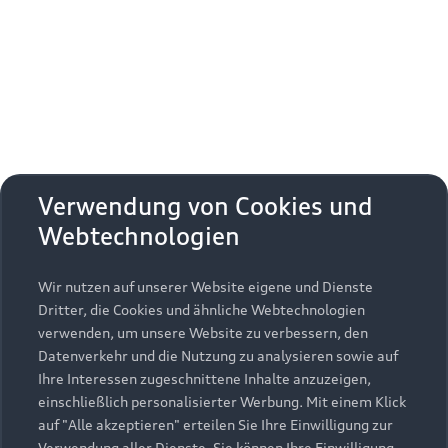
Erhalten Sie kostenfrei eine online
Fahrzeugbewertung und besprechen Sie alles
weitere mit Ihrem ausgewählten Audi Partner.
Jetzt kostenlos bewerten
Zurück nach oben
Verwendung von Cookies und
Webtechnologien
Modelle
Wir nutzen auf unserer Website eigene und Dienste
Kaufen & leasen
Alle Modelle
Dritter, die Cookies und ähnliche Webtechnologien
verwenden, um unsere Website zu verbessern, den
Modelle vergleichen
Service & Zubehör
Neuwagensuche
Datenverkehr und die Nutzung zu analysieren sowie auf
Elektromodelle
Ihre Interessen zugeschnittene Inhalte anzuzeigen,
Gebrauchtwagensuche
einschließlich personalisierter Werbung. Mit einem Klick
Support
Saisonale Angebote
Plug-in-Hybride
auf "Alle akzeptieren" erteilen Sie Ihre Einwilligung zur
Gebrauchtwagen
Verwendung aller Dienste. Sie können Ihre Einwilligung