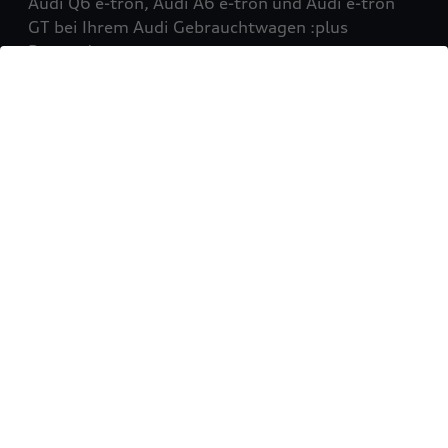
Audi Q6 e-tron, Audi A6 e-tron und Audi e-tron
GT bei Ihrem Audi Gebrauchtwagen :plus
Partner!
Mehr erfahren
Sie möchten Ihr Fahrzeug
verkaufen?