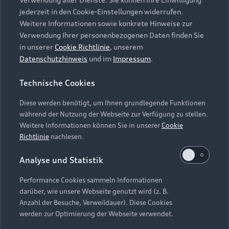
Audi Services
Über Audi
Kundenservice
jederzeit in den Cookie-Einstellungen widerrufen.
Finanzierung
Garantie
Weitere Informationen sowie konkrete Hinweise zur
Händlersuche
Aktionen & Angebote
Verwendung Ihrer personenbezogenen Daten finden Sie
Unternehmen
Audi digital services
in unserer
Cookie Richtlinie
, unserem
Audi Code
Geschäftskunden
Datenschutzhinweis
und im
Impressum
.
Karriere
myAudi
Häufige Fragen (FAQ)
Investor Relations
Technische Cookies
© 2026 AUDI AG. Alle Rechte vorbehalten
Audi Online Beratung
Presse & Media Center
Diese werden benötigt, um Ihnen grundlegende Funktionen
Impressum
Rechtliches
Hinweisgebersystem
Online-Terminvereinbarung
während der Nutzung der Webseite zur Verfügung zu stellen.
Datenschutz
Datenschutzinformation
Cookie-Einstellungen
Weitere Informationen können Sie in unserer
Cookie
Servicekontakt
Cookie-Richtlinie
Barrierefreiheit
Richtlinie
nachlesen.
Audi erleben
Digital Services Act
EU Data Act
Bordbuch & Bedienungsanleitungen
Analyse und Statistik
Newsletter
Verträge kündigen
Performance Cookies sammeln Informationen
Hinweis: Die aktuelle Darstellung und Anordnung der
darüber, wie unsere Webseite genutzt wird (z. B.
Vertrag widerrufen
Embleme am Fahrzeug bei allen Abbildungen auf dieser
Anzahl der Besuche, Verweildauer). Diese Cookies
Webseite kann abweichen.
werden zur Optimierung der Webseite verwendet.