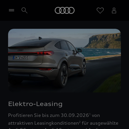
Startseite
Händler wählen
Elektro-Leasing
Profitieren Sie bis zum 30.09.2026
von
1
attraktiven Leasingkonditionen
für ausgewählte
2