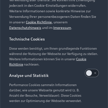
Audi Services
Über Audi
Kundenservice
jederzeit in den Cookie-Einstellungen widerrufen.
Finanzierung
Garantie
Weitere Informationen sowie konkrete Hinweise zur
Händlersuche
Aktionen & Angebote
Verwendung Ihrer personenbezogenen Daten finden Sie
Unternehmen
Audi digital services
in unserer
Cookie Richtlinie
, unserem
Audi Code
Geschäftskunden
Datenschutzhinweis
und im
Impressum
.
Karriere
myAudi
Häufige Fragen (FAQ)
Investor Relations
Technische Cookies
© 2026 AUDI AG. Alle Rechte vorbehalten
Audi Online Beratung
Presse & Media Center
Diese werden benötigt, um Ihnen grundlegende Funktionen
Impressum
Rechtliches
Hinweisgebersystem
Online-Terminvereinbarung
während der Nutzung der Webseite zur Verfügung zu stellen.
Datenschutz
Datenschutzinformation
Cookie-Einstellungen
Weitere Informationen können Sie in unserer
Cookie
Servicekontakt
Cookie-Richtlinie
Barrierefreiheit
Richtlinie
nachlesen.
Audi erleben
Digital Services Act
EU Data Act
Bordbuch & Bedienungsanleitungen
Analyse und Statistik
Newsletter
Verträge kündigen
Performance Cookies sammeln Informationen
Hinweis: Die aktuelle Darstellung und Anordnung der
darüber, wie unsere Webseite genutzt wird (z. B.
Vertrag widerrufen
Embleme am Fahrzeug bei allen Abbildungen auf dieser
Anzahl der Besuche, Verweildauer). Diese Cookies
Webseite kann abweichen.
werden zur Optimierung der Webseite verwendet.