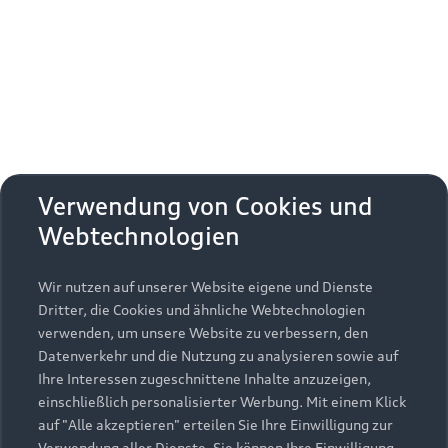
Erhalten Sie kostenfrei eine online
Fahrzeugbewertung und besprechen Sie alles
weitere mit Ihrem ausgewählten Audi Partner.
Jetzt kostenlos bewerten
Zurück nach oben
Verwendung von Cookies und
Webtechnologien
Modelle
Wir nutzen auf unserer Website eigene und Dienste
Kaufen & leasen
Alle Modelle
Dritter, die Cookies und ähnliche Webtechnologien
verwenden, um unsere Website zu verbessern, den
Modelle vergleichen
Service & Zubehör
Neuwagensuche
Datenverkehr und die Nutzung zu analysieren sowie auf
Elektromodelle
Ihre Interessen zugeschnittene Inhalte anzuzeigen,
Gebrauchtwagensuche
einschließlich personalisierter Werbung. Mit einem Klick
Support
Saisonale Angebote
Plug-in-Hybride
auf "Alle akzeptieren" erteilen Sie Ihre Einwilligung zur
Gebrauchtwagen
Verwendung aller Dienste. Sie können Ihre Einwilligung