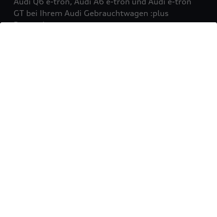
Audi Q6 e-tron, Audi A6 e-tron und Audi e-tron
GT bei Ihrem Audi Gebrauchtwagen :plus
Partner!
Mehr erfahren
Sie möchten Ihr Fahrzeug
verkaufen?