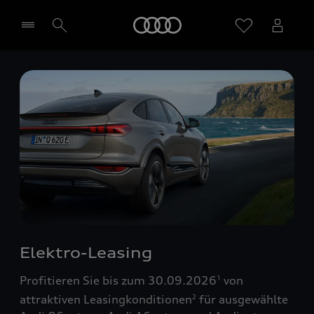
Startseite
Händler wählen
Elektro-Leasing
Profitieren Sie bis zum 30.09.2026
von
1
attraktiven Leasingkonditionen
für ausgewählte
2