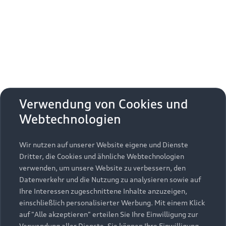
Erhalten Sie kostenfrei eine online
Fahrzeugbewertung und besprechen Sie alles
weitere mit Ihrem ausgewählten Audi Partner.
Jetzt kostenlos bewerten
Zurück nach oben
Verwendung von Cookies und
Webtechnologien
Modelle
Wir nutzen auf unserer Website eigene und Dienste
Kaufen & leasen
Alle Modelle
Dritter, die Cookies und ähnliche Webtechnologien
verwenden, um unsere Website zu verbessern, den
Modelle vergleichen
Service & Zubehör
Neuwagensuche
Datenverkehr und die Nutzung zu analysieren sowie auf
Elektromodelle
Ihre Interessen zugeschnittene Inhalte anzuzeigen,
Gebrauchtwagensuche
einschließlich personalisierter Werbung. Mit einem Klick
Support
Saisonale Angebote
Plug-in-Hybride
auf "Alle akzeptieren" erteilen Sie Ihre Einwilligung zur
Gebrauchtwagen
Verwendung aller Dienste. Sie können Ihre Einwilligung