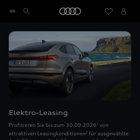
Startseite
Händler wählen
Elektro-Leasing
Profitieren Sie bis zum 30.09.2026
von
1
attraktiven Leasingkonditionen
für ausgewählte
2