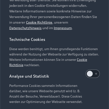
Audi Services
Über Audi
Kundenservice
jederzeit in den Cookie-Einstellungen widerrufen.
Finanzierung
Garantie
Weitere Informationen sowie konkrete Hinweise zur
Händlersuche
Aktionen & Angebote
Verwendung Ihrer personenbezogenen Daten finden Sie
Unternehmen
Audi digital services
in unserer
Cookie Richtlinie
, unserem
Audi Code
Geschäftskunden
Datenschutzhinweis
und im
Impressum
.
Karriere
myAudi
Häufige Fragen (FAQ)
Investor Relations
Technische Cookies
© 2026 AUDI AG. Alle Rechte vorbehalten
Audi Online Beratung
Presse & Media Center
Diese werden benötigt, um Ihnen grundlegende Funktionen
Impressum
Rechtliches
Hinweisgebersystem
Online-Terminvereinbarung
während der Nutzung der Webseite zur Verfügung zu stellen.
Datenschutz
Datenschutzinformation
Cookie-Einstellungen
Weitere Informationen können Sie in unserer
Cookie
Servicekontakt
Cookie-Richtlinie
Barrierefreiheit
Richtlinie
nachlesen.
Audi erleben
Digital Services Act
EU Data Act
Bordbuch & Bedienungsanleitungen
Analyse und Statistik
Newsletter
Verträge kündigen
Performance Cookies sammeln Informationen
Hinweis: Die aktuelle Darstellung und Anordnung der
darüber, wie unsere Webseite genutzt wird (z. B.
Vertrag widerrufen
Embleme am Fahrzeug bei allen Abbildungen auf dieser
Anzahl der Besuche, Verweildauer). Diese Cookies
Webseite kann abweichen.
werden zur Optimierung der Webseite verwendet.