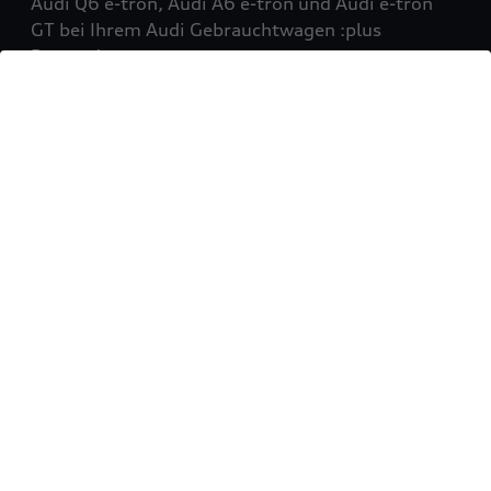
Audi Q6 e-tron, Audi A6 e-tron und Audi e-tron
GT bei Ihrem Audi Gebrauchtwagen :plus
Partner!
Mehr erfahren
Sie möchten Ihr Fahrzeug
verkaufen?