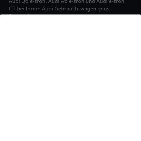
Audi Q6 e-tron, Audi A6 e-tron und Audi e-tron
GT bei Ihrem Audi Gebrauchtwagen :plus
Partner!
Mehr erfahren
Sie möchten Ihr Fahrzeug
verkaufen?