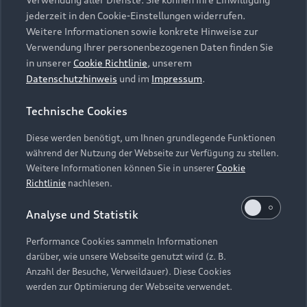
Audi Services
Über Audi
Kundenservice
jederzeit in den Cookie-Einstellungen widerrufen.
Finanzierung
Garantie
Weitere Informationen sowie konkrete Hinweise zur
Händlersuche
Aktionen & Angebote
Verwendung Ihrer personenbezogenen Daten finden Sie
Unternehmen
Audi digital services
in unserer
Cookie Richtlinie
, unserem
Audi Code
Geschäftskunden
Datenschutzhinweis
und im
Impressum
.
Karriere
myAudi
Häufige Fragen (FAQ)
Investor Relations
Technische Cookies
© 2026 AUDI AG. Alle Rechte vorbehalten
Audi Online Beratung
Presse & Media Center
Diese werden benötigt, um Ihnen grundlegende Funktionen
Impressum
Rechtliches
Hinweisgebersystem
Online-Terminvereinbarung
während der Nutzung der Webseite zur Verfügung zu stellen.
Datenschutz
Datenschutzinformation
Cookie-Einstellungen
Weitere Informationen können Sie in unserer
Cookie
Servicekontakt
Cookie-Richtlinie
Barrierefreiheit
Richtlinie
nachlesen.
Audi erleben
Digital Services Act
EU Data Act
Bordbuch & Bedienungsanleitungen
Analyse und Statistik
Newsletter
Verträge kündigen
Performance Cookies sammeln Informationen
Hinweis: Die aktuelle Darstellung und Anordnung der
darüber, wie unsere Webseite genutzt wird (z. B.
Vertrag widerrufen
Embleme am Fahrzeug bei allen Abbildungen auf dieser
Anzahl der Besuche, Verweildauer). Diese Cookies
Webseite kann abweichen.
werden zur Optimierung der Webseite verwendet.