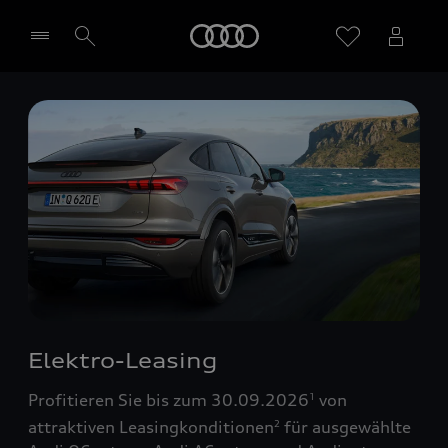
Startseite
Händler wählen
Elektro-Leasing
Profitieren Sie bis zum 30.09.2026
von
1
attraktiven Leasingkonditionen
für ausgewählte
2