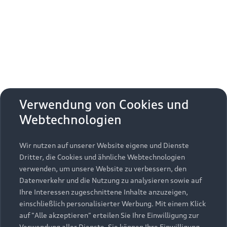
Erhalten Sie kostenfrei eine online
Fahrzeugbewertung und besprechen Sie alles
weitere mit Ihrem ausgewählten Audi Partner.
Jetzt kostenlos bewerten
Zurück nach oben
Verwendung von Cookies und
Webtechnologien
Modelle
Wir nutzen auf unserer Website eigene und Dienste
Kaufen & leasen
Alle Modelle
Dritter, die Cookies und ähnliche Webtechnologien
verwenden, um unsere Website zu verbessern, den
Modelle vergleichen
Service & Zubehör
Neuwagensuche
Datenverkehr und die Nutzung zu analysieren sowie auf
Elektromodelle
Ihre Interessen zugeschnittene Inhalte anzuzeigen,
Gebrauchtwagensuche
einschließlich personalisierter Werbung. Mit einem Klick
Support
Saisonale Angebote
Plug-in-Hybride
auf "Alle akzeptieren" erteilen Sie Ihre Einwilligung zur
Gebrauchtwagen
Verwendung aller Dienste. Sie können Ihre Einwilligung