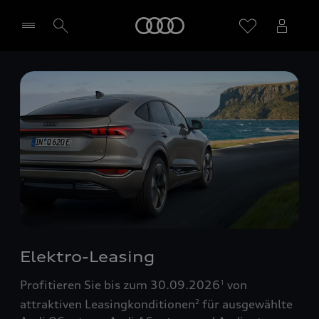
Startseite
Händler wählen
Elektro-Leasing
Profitieren Sie bis zum 30.09.2026
von
1
attraktiven Leasingkonditionen
für ausgewählte
2