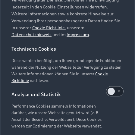
Audi Services
Über Audi
Kundenservice
jederzeit in den Cookie-Einstellungen widerrufen.
Finanzierung
Garantie
Weitere Informationen sowie konkrete Hinweise zur
Händlersuche
Aktionen & Angebote
Verwendung Ihrer personenbezogenen Daten finden Sie
Unternehmen
Audi digital services
in unserer
Cookie Richtlinie
, unserem
Audi Code
Geschäftskunden
Datenschutzhinweis
und im
Impressum
.
Karriere
myAudi
Häufige Fragen (FAQ)
Investor Relations
Technische Cookies
© 2026 AUDI AG. Alle Rechte vorbehalten
Audi Online Beratung
Presse & Media Center
Diese werden benötigt, um Ihnen grundlegende Funktionen
Impressum
Rechtliches
Hinweisgebersystem
Online-Terminvereinbarung
während der Nutzung der Webseite zur Verfügung zu stellen.
Datenschutz
Datenschutzinformation
Cookie-Einstellungen
Weitere Informationen können Sie in unserer
Cookie
Servicekontakt
Cookie-Richtlinie
Barrierefreiheit
Richtlinie
nachlesen.
Audi erleben
Digital Services Act
EU Data Act
Bordbuch & Bedienungsanleitungen
Analyse und Statistik
Newsletter
Verträge kündigen
Performance Cookies sammeln Informationen
Hinweis: Die aktuelle Darstellung und Anordnung der
darüber, wie unsere Webseite genutzt wird (z. B.
Vertrag widerrufen
Embleme am Fahrzeug bei allen Abbildungen auf dieser
Anzahl der Besuche, Verweildauer). Diese Cookies
Webseite kann abweichen.
werden zur Optimierung der Webseite verwendet.