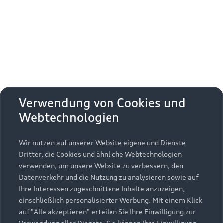
Erhalten Sie kostenfrei eine online
Fahrzeugbewertung und besprechen Sie alles
weitere mit Ihrem ausgewählten Audi Partner.
Jetzt kostenlos bewerten
Zurück nach oben
Verwendung von Cookies und
Webtechnologien
Modelle
Wir nutzen auf unserer Website eigene und Dienste
Kaufen & leasen
Alle Modelle
Dritter, die Cookies und ähnliche Webtechnologien
verwenden, um unsere Website zu verbessern, den
Modelle vergleichen
Service & Zubehör
Neuwagensuche
Datenverkehr und die Nutzung zu analysieren sowie auf
Elektromodelle
Ihre Interessen zugeschnittene Inhalte anzuzeigen,
Gebrauchtwagensuche
einschließlich personalisierter Werbung. Mit einem Klick
Support
Saisonale Angebote
Plug-in-Hybride
auf "Alle akzeptieren" erteilen Sie Ihre Einwilligung zur
Gebrauchtwagen
Verwendung aller Dienste. Sie können Ihre Einwilligung