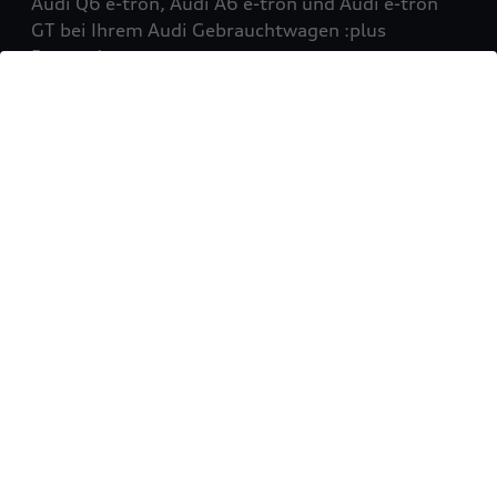
Audi Q6 e-tron, Audi A6 e-tron und Audi e-tron
GT bei Ihrem Audi Gebrauchtwagen :plus
Partner!
Mehr erfahren
Sie möchten Ihr Fahrzeug
verkaufen?