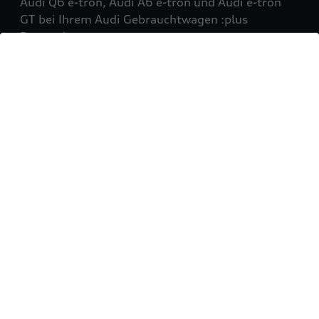
Audi Q6 e-tron, Audi A6 e-tron und Audi e-tron
GT bei Ihrem Audi Gebrauchtwagen :plus
Partner!
Mehr erfahren
Sie möchten Ihr Fahrzeug
verkaufen?