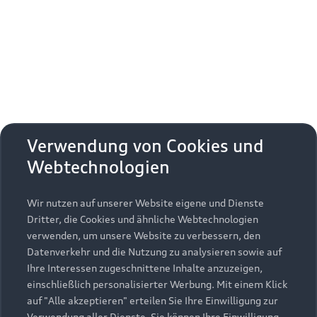
Erhalten Sie kostenfrei eine online
Fahrzeugbewertung und besprechen Sie alles
weitere mit Ihrem ausgewählten Audi Partner.
Jetzt kostenlos bewerten
Zurück nach oben
Verwendung von Cookies und
Webtechnologien
Modelle
Wir nutzen auf unserer Website eigene und Dienste
Kaufen & leasen
Alle Modelle
Dritter, die Cookies und ähnliche Webtechnologien
verwenden, um unsere Website zu verbessern, den
Modelle vergleichen
Service & Zubehör
Neuwagensuche
Datenverkehr und die Nutzung zu analysieren sowie auf
Elektromodelle
Ihre Interessen zugeschnittene Inhalte anzuzeigen,
Gebrauchtwagensuche
einschließlich personalisierter Werbung. Mit einem Klick
Support
Saisonale Angebote
Plug-in-Hybride
auf "Alle akzeptieren" erteilen Sie Ihre Einwilligung zur
Gebrauchtwagen
Verwendung aller Dienste. Sie können Ihre Einwilligung