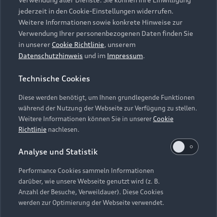
Audi Services
Über Audi
Kundenservice
jederzeit in den Cookie-Einstellungen widerrufen.
Finanzierung
Garantie
Weitere Informationen sowie konkrete Hinweise zur
Händlersuche
Aktionen & Angebote
Verwendung Ihrer personenbezogenen Daten finden Sie
Unternehmen
Audi digital services
in unserer
Cookie Richtlinie
, unserem
Audi Code
Geschäftskunden
Datenschutzhinweis
und im
Impressum
.
Karriere
myAudi
Häufige Fragen (FAQ)
Investor Relations
Technische Cookies
© 2026 AUDI AG. Alle Rechte vorbehalten
Audi Online Beratung
Presse & Media Center
Diese werden benötigt, um Ihnen grundlegende Funktionen
Impressum
Rechtliches
Hinweisgebersystem
Online-Terminvereinbarung
während der Nutzung der Webseite zur Verfügung zu stellen.
Datenschutz
Datenschutzinformation
Cookie-Einstellungen
Weitere Informationen können Sie in unserer
Cookie
Servicekontakt
Cookie-Richtlinie
Barrierefreiheit
Richtlinie
nachlesen.
Audi erleben
Digital Services Act
EU Data Act
Bordbuch & Bedienungsanleitungen
Analyse und Statistik
Newsletter
Verträge kündigen
Performance Cookies sammeln Informationen
Hinweis: Die aktuelle Darstellung und Anordnung der
darüber, wie unsere Webseite genutzt wird (z. B.
Vertrag widerrufen
Embleme am Fahrzeug bei allen Abbildungen auf dieser
Anzahl der Besuche, Verweildauer). Diese Cookies
Webseite kann abweichen.
werden zur Optimierung der Webseite verwendet.