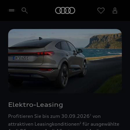
Startseite
Händler wählen
Elektro-Leasing
Profitieren Sie bis zum 30.09.2026
von
1
attraktiven Leasingkonditionen
für ausgewählte
2