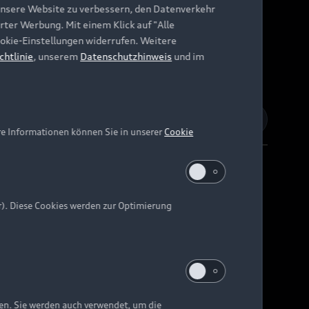
unsere Website zu verbessern, den Datenverkehr
rter Werbung. Mit einem Klick auf "Alle
Cookie-Einstellungen widerrufen. Weitere
chtlinie
, unserem
Datenschutzhinweis
und im
re Informationen können Sie in unserer
Cookie
r). Diese Cookies werden zur Optimierung
Barrierefreiheit
Digital Services Act
EU Data Act
e kann abweichen.
ten. Sie werden auch verwendet, um die