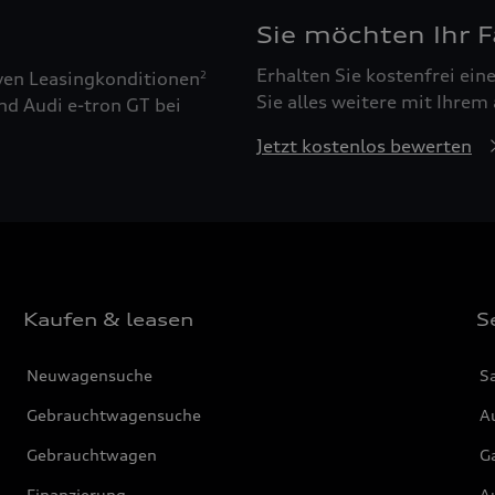
Sie möchten Ihr 
Erhalten Sie kostenfrei ei
ven Leasingkonditionen
2
Sie alles weitere mit Ihrem
nd Audi e-tron GT bei
Jetzt kostenlos bewerten
Kaufen & leasen
S
Neuwagensuche
S
Gebrauchtwagensuche
Au
Gebrauchtwagen
G
Finanzierung
Au