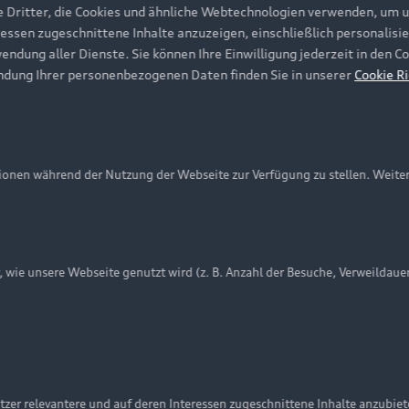
e Dritter, die Cookies und ähnliche Webtechnologien verwenden, um 
ressen zugeschnittene Inhalte anzuzeigen, einschließlich personalisie
wendung aller Dienste. Sie können Ihre Einwilligung jederzeit in den 
ndung Ihrer personenbezogenen Daten finden Sie in unserer
Cookie Ri
onen während der Nutzung der Webseite zur Verfügung zu stellen. Weite
ie unsere Webseite genutzt wird (z. B. Anzahl der Besuche, Verweildaue
nschutzinformation
Cookie-Einstellungen
Cookie-Richtlinie
Embleme am Fahrzeug bei allen Abbildungen auf dieser Webseit
zer relevantere und auf deren Interessen zugeschnittene Inhalte anzubie