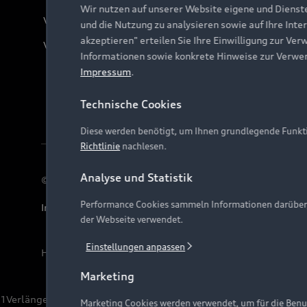
Wir nutzen auf unserer Website eigene und Dienst
Verträge kündigen
und die Nutzung zu analysieren sowie auf Ihre Inte
akzeptieren" erteilen Sie Ihre Einwilligung zur Ver
Vertrag widerrufen
Informationen sowie konkrete Hinweise zur Verwe
Impressum
.
Technische Cookies
Diese werden benötigt, um Ihnen grundlegende Funkti
Richtlinie
nachlesen.
Analyse und Statistik
© 2026 AUDI AG. Alle Rechte vorbehalten
Performance Cookies sammeln Informationen darüber, w
Impressum
Rechtliches
Hinweisgebersystem
Date
der Webseite verwendet.
Einstellungen anpassen
Hinweis: Die aktuelle Darstellung und Anordnung der 
Marketing
1
Verlängerung vorbehalten.
Marketing Cookies werden verwendet, um für die Benut