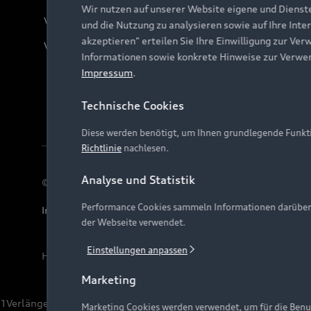
Wir nutzen auf unserer Website eigene und Dienst
Verträge kündigen
und die Nutzung zu analysieren sowie auf Ihre Inte
akzeptieren" erteilen Sie Ihre Einwilligung zur Ver
Vertrag widerrufen
Informationen sowie konkrete Hinweise zur Verwe
Impressum
.
Technische Cookies
Diese werden benötigt, um Ihnen grundlegende Funkti
Richtlinie
nachlesen.
Analyse und Statistik
© 2026 AUDI AG. Alle Rechte vorbehalten
Performance Cookies sammeln Informationen darüber, w
Impressum
Rechtliches
Hinweisgebersystem
Date
der Webseite verwendet.
Einstellungen anpassen
Hinweis: Die aktuelle Darstellung und Anordnung der 
Marketing
1
Verlängerung vorbehalten.
Marketing Cookies werden verwendet, um für die Benut