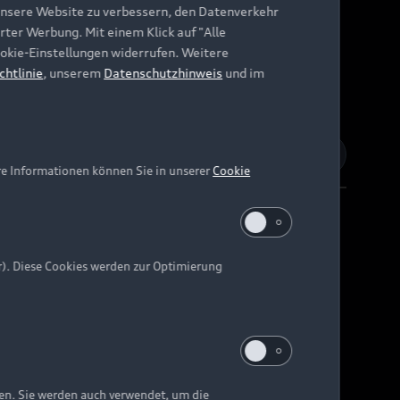
unsere Website zu verbessern, den Datenverkehr
rter Werbung. Mit einem Klick auf "Alle
Cookie-Einstellungen widerrufen. Weitere
chtlinie
, unserem
Datenschutzhinweis
und im
re Informationen können Sie in unserer
Cookie
r). Diese Cookies werden zur Optimierung
Barrierefreiheit
Digital Services Act
EU Data Act
e kann abweichen.
ten. Sie werden auch verwendet, um die