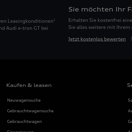
Sie möchten Ihr 
Erhalten Sie kostenfrei ei
ven Leasingkonditionen
2
Sie alles weitere mit Ihrem
nd Audi e-tron GT bei
Jetzt kostenlos bewerten
Kaufen & leasen
S
Neuwagensuche
S
Gebrauchtwagensuche
Au
Gebrauchtwagen
G
Finanzierung
Au