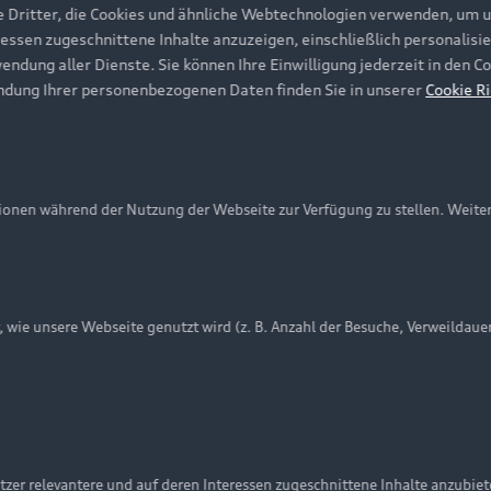
e Dritter, die Cookies und ähnliche Webtechnologien verwenden, um 
ressen zugeschnittene Inhalte anzuzeigen, einschließlich personalisie
wendung aller Dienste. Sie können Ihre Einwilligung jederzeit in den 
ndung Ihrer personenbezogenen Daten finden Sie in unserer
Cookie Ri
onen während der Nutzung der Webseite zur Verfügung zu stellen. Weite
ie unsere Webseite genutzt wird (z. B. Anzahl der Besuche, Verweildaue
nschutzinformation
Cookie-Einstellungen
Cookie-Richtlinie
Embleme am Fahrzeug bei allen Abbildungen auf dieser Webseit
zer relevantere und auf deren Interessen zugeschnittene Inhalte anzubie