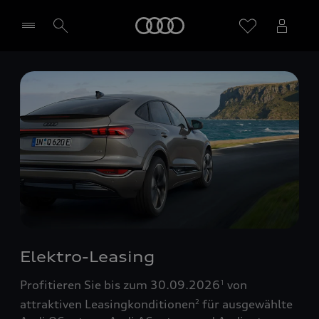
Startseite
Händler wählen
Elektro-Leasing
Profitieren Sie bis zum 30.09.2026
von
1
attraktiven Leasingkonditionen
für ausgewählte
2