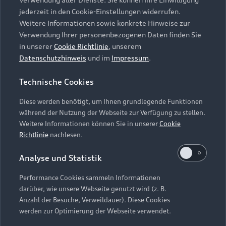
Audi Services
Über Audi
Kundenservice
jederzeit in den Cookie-Einstellungen widerrufen.
Finanzierung
Garantie
Weitere Informationen sowie konkrete Hinweise zur
Händlersuche
Aktionen & Angebote
Verwendung Ihrer personenbezogenen Daten finden Sie
Unternehmen
Audi digital services
in unserer
Cookie Richtlinie
, unserem
Audi Code
Geschäftskunden
Datenschutzhinweis
und im
Impressum
.
Karriere
myAudi
Häufige Fragen (FAQ)
Investor Relations
Technische Cookies
© 2026 AUDI AG. Alle Rechte vorbehalten
Audi Online Beratung
Presse & Media Center
Diese werden benötigt, um Ihnen grundlegende Funktionen
Impressum
Rechtliches
Hinweisgebersystem
Online-Terminvereinbarung
während der Nutzung der Webseite zur Verfügung zu stellen.
Datenschutz
Datenschutzinformation
Cookie-Einstellungen
Weitere Informationen können Sie in unserer
Cookie
Servicekontakt
Cookie-Richtlinie
Barrierefreiheit
Richtlinie
nachlesen.
Audi erleben
Digital Services Act
EU Data Act
Bordbuch & Bedienungsanleitungen
Analyse und Statistik
Newsletter
Verträge kündigen
Performance Cookies sammeln Informationen
Hinweis: Die aktuelle Darstellung und Anordnung der
darüber, wie unsere Webseite genutzt wird (z. B.
Vertrag widerrufen
Embleme am Fahrzeug bei allen Abbildungen auf dieser
Anzahl der Besuche, Verweildauer). Diese Cookies
Webseite kann abweichen.
werden zur Optimierung der Webseite verwendet.