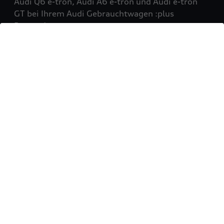
Audi Q6 e-tron, Audi A6 e-tron und Audi e-tron
GT bei Ihrem Audi Gebrauchtwagen :plus
Partner!
Mehr erfahren
Sie möchten Ihr Fahrzeug
verkaufen?