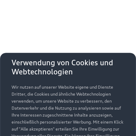
Erhalten Sie kostenfrei eine online
Fahrzeugbewertung und besprechen Sie alles
weitere mit Ihrem ausgewählten Audi Partner.
Jetzt kostenlos bewerten
Zurück nach oben
Verwendung von Cookies und
Webtechnologien
Modelle
Wir nutzen auf unserer Website eigene und Dienste
Kaufen & leasen
Alle Modelle
Dritter, die Cookies und ähnliche Webtechnologien
verwenden, um unsere Website zu verbessern, den
Modelle vergleichen
Service & Zubehör
Neuwagensuche
Datenverkehr und die Nutzung zu analysieren sowie auf
Elektromodelle
Ihre Interessen zugeschnittene Inhalte anzuzeigen,
Gebrauchtwagensuche
einschließlich personalisierter Werbung. Mit einem Klick
Support
Saisonale Angebote
Plug-in-Hybride
auf "Alle akzeptieren" erteilen Sie Ihre Einwilligung zur
Gebrauchtwagen
Verwendung aller Dienste. Sie können Ihre Einwilligung