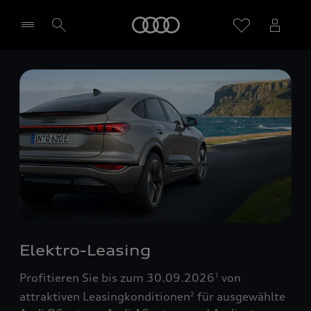
Startseite
Händler wählen
Elektro-Leasing
Profitieren Sie bis zum 30.09.2026
von
1
attraktiven Leasingkonditionen
für ausgewählte
2