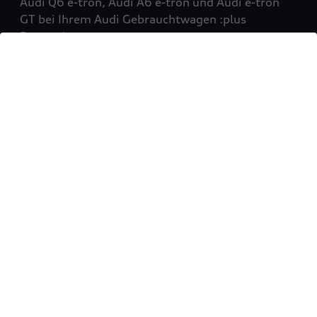
Audi Q6 e-tron, Audi A6 e-tron und Audi e-tron
GT bei Ihrem Audi Gebrauchtwagen :plus
Partner!
Mehr erfahren
Sie möchten Ihr Fahrzeug
verkaufen?