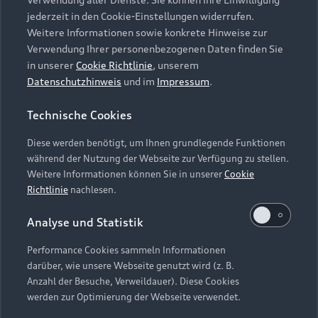
Audi Services
Über Audi
Kundenservice
jederzeit in den Cookie-Einstellungen widerrufen.
Finanzierung
Garantie
Weitere Informationen sowie konkrete Hinweise zur
Händlersuche
Aktionen & Angebote
Verwendung Ihrer personenbezogenen Daten finden Sie
Unternehmen
Audi digital services
in unserer
Cookie Richtlinie
, unserem
Audi Code
Geschäftskunden
Datenschutzhinweis
und im
Impressum
.
Karriere
myAudi
Häufige Fragen (FAQ)
Investor Relations
Technische Cookies
© 2026 AUDI AG. Alle Rechte vorbehalten
Audi Online Beratung
Presse & Media Center
Diese werden benötigt, um Ihnen grundlegende Funktionen
Impressum
Rechtliches
Hinweisgebersystem
Online-Terminvereinbarung
während der Nutzung der Webseite zur Verfügung zu stellen.
Datenschutz
Datenschutzinformation
Cookie-Einstellungen
Weitere Informationen können Sie in unserer
Cookie
Servicekontakt
Cookie-Richtlinie
Barrierefreiheit
Richtlinie
nachlesen.
Audi erleben
Digital Services Act
EU Data Act
Bordbuch & Bedienungsanleitungen
Analyse und Statistik
Newsletter
Verträge kündigen
Performance Cookies sammeln Informationen
Hinweis: Die aktuelle Darstellung und Anordnung der
darüber, wie unsere Webseite genutzt wird (z. B.
Vertrag widerrufen
Embleme am Fahrzeug bei allen Abbildungen auf dieser
Anzahl der Besuche, Verweildauer). Diese Cookies
Webseite kann abweichen.
werden zur Optimierung der Webseite verwendet.