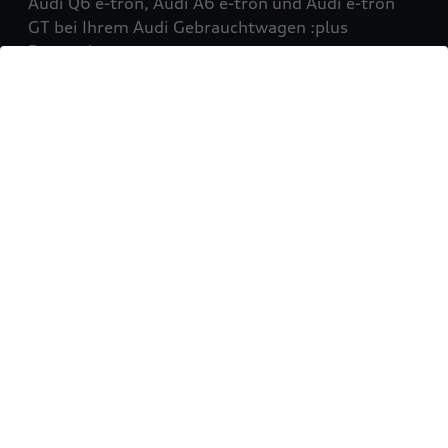
Audi Q6 e-tron, Audi A6 e-tron und Audi e-tron
GT bei Ihrem Audi Gebrauchtwagen :plus
Partner!
Mehr erfahren
Sie möchten Ihr Fahrzeug
verkaufen?