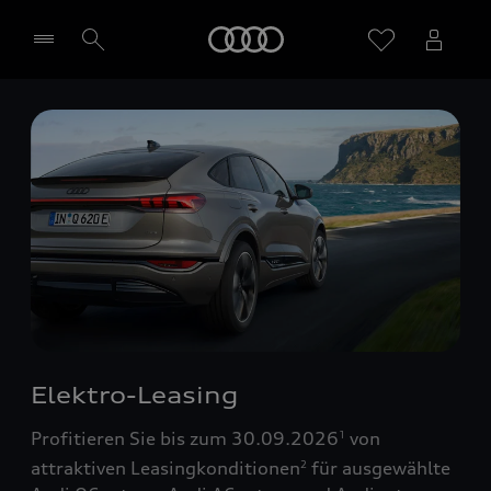
Startseite
Händler wählen
Elektro-Leasing
Profitieren Sie bis zum 30.09.2026
von
1
attraktiven Leasingkonditionen
für ausgewählte
2