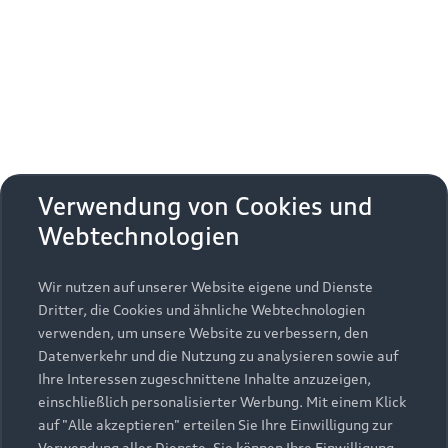
Erhalten Sie kostenfrei eine online
Fahrzeugbewertung und besprechen Sie alles
weitere mit Ihrem ausgewählten Audi Partner.
Jetzt kostenlos bewerten
Zurück nach oben
Verwendung von Cookies und
Webtechnologien
Modelle
Wir nutzen auf unserer Website eigene und Dienste
Kaufen & leasen
Alle Modelle
Dritter, die Cookies und ähnliche Webtechnologien
verwenden, um unsere Website zu verbessern, den
Modelle vergleichen
Service & Zubehör
Neuwagensuche
Datenverkehr und die Nutzung zu analysieren sowie auf
Elektromodelle
Ihre Interessen zugeschnittene Inhalte anzuzeigen,
Gebrauchtwagensuche
einschließlich personalisierter Werbung. Mit einem Klick
Support
Saisonale Angebote
Plug-in-Hybride
auf "Alle akzeptieren" erteilen Sie Ihre Einwilligung zur
Gebrauchtwagen
Verwendung aller Dienste. Sie können Ihre Einwilligung