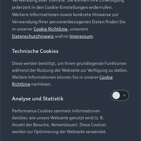
Audi Services
Über Audi
Kundenservice
jederzeit in den Cookie-Einstellungen widerrufen.
Finanzierung
Garantie
Weitere Informationen sowie konkrete Hinweise zur
Händlersuche
Aktionen & Angebote
Verwendung Ihrer personenbezogenen Daten finden Sie
Unternehmen
Audi digital services
in unserer
Cookie Richtlinie
, unserem
Audi Code
Geschäftskunden
Datenschutzhinweis
und im
Impressum
.
Karriere
myAudi
Häufige Fragen (FAQ)
Investor Relations
Technische Cookies
© 2026 AUDI AG. Alle Rechte vorbehalten
Audi Online Beratung
Presse & Media Center
Diese werden benötigt, um Ihnen grundlegende Funktionen
Impressum
Rechtliches
Hinweisgebersystem
Online-Terminvereinbarung
während der Nutzung der Webseite zur Verfügung zu stellen.
Datenschutz
Datenschutzinformation
Cookie-Einstellungen
Weitere Informationen können Sie in unserer
Cookie
Servicekontakt
Cookie-Richtlinie
Barrierefreiheit
Richtlinie
nachlesen.
Audi erleben
Digital Services Act
EU Data Act
Bordbuch & Bedienungsanleitungen
Analyse und Statistik
Newsletter
Verträge kündigen
Performance Cookies sammeln Informationen
Hinweis: Die aktuelle Darstellung und Anordnung der
darüber, wie unsere Webseite genutzt wird (z. B.
Vertrag widerrufen
Embleme am Fahrzeug bei allen Abbildungen auf dieser
Anzahl der Besuche, Verweildauer). Diese Cookies
Webseite kann abweichen.
werden zur Optimierung der Webseite verwendet.