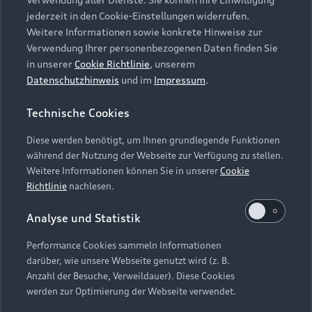
Audi Services
Über Audi
Kundenservice
jederzeit in den Cookie-Einstellungen widerrufen.
Finanzierung
Garantie
Weitere Informationen sowie konkrete Hinweise zur
Händlersuche
Aktionen & Angebote
Verwendung Ihrer personenbezogenen Daten finden Sie
Unternehmen
Audi digital services
in unserer
Cookie Richtlinie
, unserem
Audi Code
Geschäftskunden
Datenschutzhinweis
und im
Impressum
.
Karriere
myAudi
Häufige Fragen (FAQ)
Investor Relations
Technische Cookies
© 2026 AUDI AG. Alle Rechte vorbehalten
Audi Online Beratung
Presse & Media Center
Diese werden benötigt, um Ihnen grundlegende Funktionen
Impressum
Rechtliches
Hinweisgebersystem
Online-Terminvereinbarung
während der Nutzung der Webseite zur Verfügung zu stellen.
Datenschutz
Datenschutzinformation
Cookie-Einstellungen
Weitere Informationen können Sie in unserer
Cookie
Servicekontakt
Cookie-Richtlinie
Barrierefreiheit
Richtlinie
nachlesen.
Audi erleben
Digital Services Act
EU Data Act
Bordbuch & Bedienungsanleitungen
Analyse und Statistik
Newsletter
Verträge kündigen
Performance Cookies sammeln Informationen
Hinweis: Die aktuelle Darstellung und Anordnung der
darüber, wie unsere Webseite genutzt wird (z. B.
Vertrag widerrufen
Embleme am Fahrzeug bei allen Abbildungen auf dieser
Anzahl der Besuche, Verweildauer). Diese Cookies
Webseite kann abweichen.
werden zur Optimierung der Webseite verwendet.