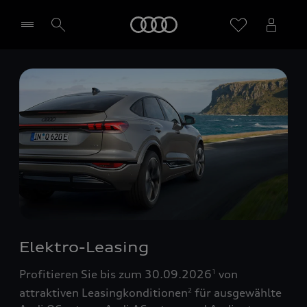
Startseite
Händler wählen
Elektro-Leasing
Profitieren Sie bis zum 30.09.2026
von
1
attraktiven Leasingkonditionen
für ausgewählte
2