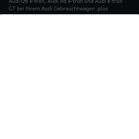
Audi Q6 e-tron, Audi A6 e-tron und Audi e-tron
GT bei Ihrem Audi Gebrauchtwagen :plus
Partner!
Mehr erfahren
Sie möchten Ihr Fahrzeug
verkaufen?