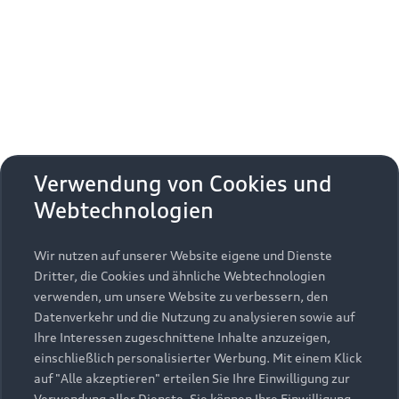
Erhalten Sie kostenfrei eine online
Fahrzeugbewertung und besprechen Sie alles
weitere mit Ihrem ausgewählten Audi Partner.
Jetzt kostenlos bewerten
Zurück nach oben
Verwendung von Cookies und
Webtechnologien
Modelle
Wir nutzen auf unserer Website eigene und Dienste
Kaufen & leasen
Alle Modelle
Dritter, die Cookies und ähnliche Webtechnologien
verwenden, um unsere Website zu verbessern, den
Modelle vergleichen
Service & Zubehör
Neuwagensuche
Datenverkehr und die Nutzung zu analysieren sowie auf
Elektromodelle
Ihre Interessen zugeschnittene Inhalte anzuzeigen,
Gebrauchtwagensuche
einschließlich personalisierter Werbung. Mit einem Klick
Support
Saisonale Angebote
Plug-in-Hybride
auf "Alle akzeptieren" erteilen Sie Ihre Einwilligung zur
Gebrauchtwagen
Verwendung aller Dienste. Sie können Ihre Einwilligung