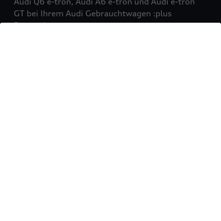
Audi Q6 e-tron, Audi A6 e-tron und Audi e-tron
GT bei Ihrem Audi Gebrauchtwagen :plus
Partner!
Mehr erfahren
Sie möchten Ihr Fahrzeug
verkaufen?