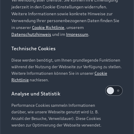
Audi Services
Über Audi
Kundenservice
jederzeit in den Cookie-Einstellungen widerrufen.
Finanzierung
Garantie
Weitere Informationen sowie konkrete Hinweise zur
Händlersuche
Aktionen & Angebote
Verwendung Ihrer personenbezogenen Daten finden Sie
Unternehmen
Audi digital services
in unserer
Cookie Richtlinie
, unserem
Audi Code
Geschäftskunden
Datenschutzhinweis
und im
Impressum
.
Karriere
myAudi
Häufige Fragen (FAQ)
Investor Relations
Technische Cookies
© 2026 AUDI AG. Alle Rechte vorbehalten
Audi Online Beratung
Presse & Media Center
Diese werden benötigt, um Ihnen grundlegende Funktionen
Impressum
Rechtliches
Hinweisgebersystem
Online-Terminvereinbarung
während der Nutzung der Webseite zur Verfügung zu stellen.
Datenschutz
Datenschutzinformation
Cookie-Einstellungen
Weitere Informationen können Sie in unserer
Cookie
Servicekontakt
Cookie-Richtlinie
Barrierefreiheit
Richtlinie
nachlesen.
Audi erleben
Digital Services Act
EU Data Act
Bordbuch & Bedienungsanleitungen
Analyse und Statistik
Newsletter
Verträge kündigen
Performance Cookies sammeln Informationen
Hinweis: Die aktuelle Darstellung und Anordnung der
darüber, wie unsere Webseite genutzt wird (z. B.
Vertrag widerrufen
Embleme am Fahrzeug bei allen Abbildungen auf dieser
Anzahl der Besuche, Verweildauer). Diese Cookies
Webseite kann abweichen.
werden zur Optimierung der Webseite verwendet.