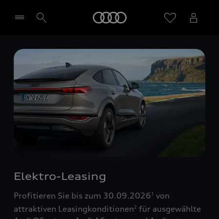
Startseite
Händler wählen
Elektro-Leasing
Profitieren Sie bis zum 30.09.2026
von
1
attraktiven Leasingkonditionen
für ausgewählte
2