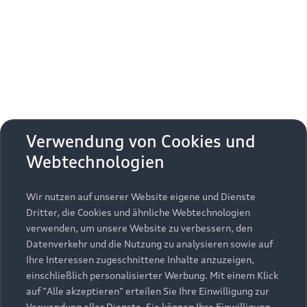
Erhalten Sie kostenfrei eine online
Fahrzeugbewertung und besprechen Sie alles
weitere mit Ihrem ausgewählten Audi Partner.
Jetzt kostenlos bewerten
Zurück nach oben
Verwendung von Cookies und
Webtechnologien
Modelle
Wir nutzen auf unserer Website eigene und Dienste
Kaufen & leasen
Alle Modelle
Dritter, die Cookies und ähnliche Webtechnologien
verwenden, um unsere Website zu verbessern, den
Modelle vergleichen
Service & Zubehör
Neuwagensuche
Datenverkehr und die Nutzung zu analysieren sowie auf
Elektromodelle
Ihre Interessen zugeschnittene Inhalte anzuzeigen,
Gebrauchtwagensuche
einschließlich personalisierter Werbung. Mit einem Klick
Support
Saisonale Angebote
Plug-in-Hybride
auf "Alle akzeptieren" erteilen Sie Ihre Einwilligung zur
Gebrauchtwagen
Verwendung aller Dienste. Sie können Ihre Einwilligung