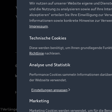
Wir nutzen auf unserer Website eigene und Dienst
Verträge kündigen
und die Nutzung zu analysieren sowie auf Ihre Inte
akzeptieren" erteilen Sie Ihre Einwilligung zur Ver
Vertrag widerrufen
Informationen sowie konkrete Hinweise zur Verwe
Impressum
.
Technische Cookies
Diese werden benötigt, um Ihnen grundlegende Funkti
Richtlinie
nachlesen.
Analyse und Statistik
© 2026 AUDI AG. Alle Rechte vorbehalten
Performance Cookies sammeln Informationen darüber, w
Impressum
Rechtliches
Hinweisgebersystem
Date
der Webseite verwendet.
Einstellungen anpassen
Hinweis: Die aktuelle Darstellung und Anordnung der 
Marketing
1
Verlängerung vorbehalten.
Marketing Cookies werden verwendet, um für die Benut