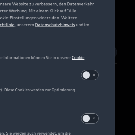
unsere Website zu verbessern, den Datenverkehr
rter Werbung. Mit einem Klick auf "Alle
Cookie-Einstellungen widerrufen. Weitere
chtlinie
, unserem
Datenschutzhinweis
und im
re Informationen können Sie in unserer
Cookie
r). Diese Cookies werden zur Optimierung
Barrierefreiheit
Digital Services Act
EU Data Act
e kann abweichen.
ten. Sie werden auch verwendet, um die