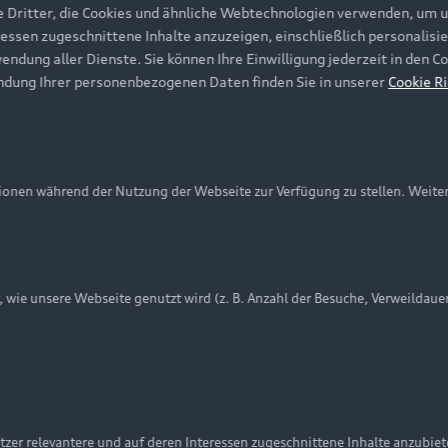
e Dritter, die Cookies und ähnliche Webtechnologien verwenden, um 
ressen zugeschnittene Inhalte anzuzeigen, einschließlich personalisie
wendung aller Dienste. Sie können Ihre Einwilligung jederzeit in den 
ndung Ihrer personenbezogenen Daten finden Sie in unserer
Cookie Ri
onen während der Nutzung der Webseite zur Verfügung zu stellen. Weite
ie unsere Webseite genutzt wird (z. B. Anzahl der Besuche, Verweildaue
nschutzinformation
Cookie-Einstellungen
Cookie-Richtlinie
Embleme am Fahrzeug bei allen Abbildungen auf dieser Webseit
zer relevantere und auf deren Interessen zugeschnittene Inhalte anzubie