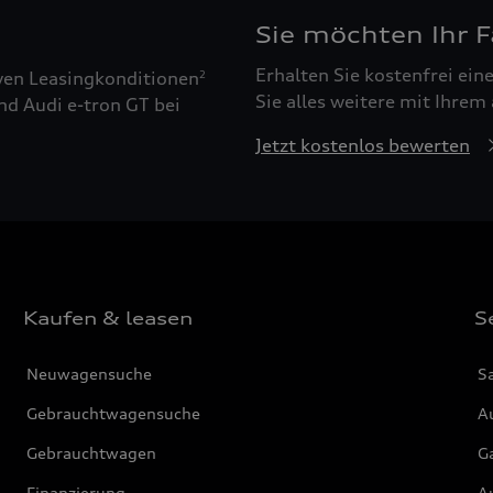
Sie möchten Ihr 
Erhalten Sie kostenfrei ei
ven Leasingkonditionen
2
Sie alles weitere mit Ihrem
nd Audi e-tron GT bei
Jetzt kostenlos bewerten
Kaufen & leasen
S
Neuwagensuche
S
Gebrauchtwagensuche
Au
Gebrauchtwagen
G
Finanzierung
Au