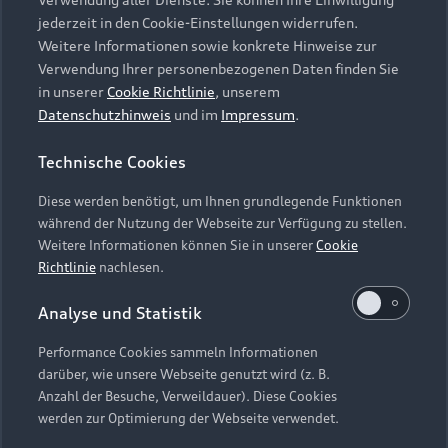
Audi Services
Über Audi
Kundenservice
jederzeit in den Cookie-Einstellungen widerrufen.
Finanzierung
Garantie
Weitere Informationen sowie konkrete Hinweise zur
Händlersuche
Aktionen & Angebote
Verwendung Ihrer personenbezogenen Daten finden Sie
Unternehmen
Audi digital services
in unserer
Cookie Richtlinie
, unserem
Audi Code
Geschäftskunden
Datenschutzhinweis
und im
Impressum
.
Karriere
myAudi
Häufige Fragen (FAQ)
Investor Relations
Technische Cookies
© 2026 AUDI AG. Alle Rechte vorbehalten
Audi Online Beratung
Presse & Media Center
Diese werden benötigt, um Ihnen grundlegende Funktionen
Impressum
Rechtliches
Hinweisgebersystem
Online-Terminvereinbarung
während der Nutzung der Webseite zur Verfügung zu stellen.
Datenschutz
Datenschutzinformation
Cookie-Einstellungen
Weitere Informationen können Sie in unserer
Cookie
Servicekontakt
Cookie-Richtlinie
Barrierefreiheit
Richtlinie
nachlesen.
Audi erleben
Digital Services Act
EU Data Act
Bordbuch & Bedienungsanleitungen
Analyse und Statistik
Newsletter
Verträge kündigen
Performance Cookies sammeln Informationen
Hinweis: Die aktuelle Darstellung und Anordnung der
darüber, wie unsere Webseite genutzt wird (z. B.
Vertrag widerrufen
Embleme am Fahrzeug bei allen Abbildungen auf dieser
Anzahl der Besuche, Verweildauer). Diese Cookies
Webseite kann abweichen.
werden zur Optimierung der Webseite verwendet.