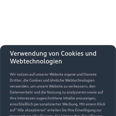
Erhalten Sie kostenfrei eine online
Fahrzeugbewertung und besprechen Sie alles
weitere mit Ihrem ausgewählten Audi Partner.
Jetzt kostenlos bewerten
Zurück nach oben
Verwendung von Cookies und
Webtechnologien
Modelle
Wir nutzen auf unserer Website eigene und Dienste
Kaufen & leasen
Alle Modelle
Dritter, die Cookies und ähnliche Webtechnologien
verwenden, um unsere Website zu verbessern, den
Modelle vergleichen
Service & Zubehör
Neuwagensuche
Datenverkehr und die Nutzung zu analysieren sowie auf
Elektromodelle
Ihre Interessen zugeschnittene Inhalte anzuzeigen,
Gebrauchtwagensuche
einschließlich personalisierter Werbung. Mit einem Klick
Support
Saisonale Angebote
Plug-in-Hybride
auf "Alle akzeptieren" erteilen Sie Ihre Einwilligung zur
Gebrauchtwagen
Verwendung aller Dienste. Sie können Ihre Einwilligung