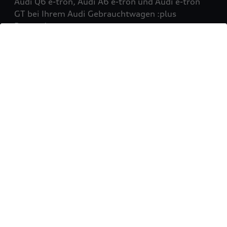
Audi Q6 e-tron, Audi A6 e-tron und Audi e-tron
GT bei Ihrem Audi Gebrauchtwagen :plus
Partner!
Mehr erfahren
Sie möchten Ihr Fahrzeug
verkaufen?