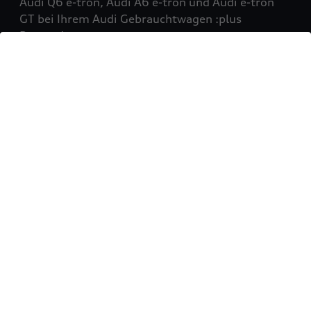
Audi Q6 e-tron, Audi A6 e-tron und Audi e-tron
GT bei Ihrem Audi Gebrauchtwagen :plus
Partner!
Mehr erfahren
Sie möchten Ihr Fahrzeug
verkaufen?