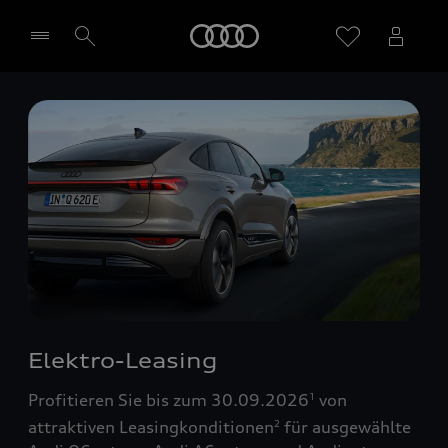
Startseite
Händler wählen
Elektro-Leasing
Profitieren Sie bis zum 30.09.2026
von
1
attraktiven Leasingkonditionen
für ausgewählte
2