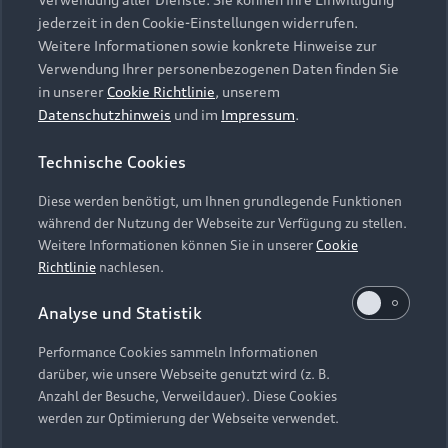
Audi Services
Über Audi
Kundenservice
jederzeit in den Cookie-Einstellungen widerrufen.
Finanzierung
Garantie
Weitere Informationen sowie konkrete Hinweise zur
Händlersuche
Aktionen & Angebote
Verwendung Ihrer personenbezogenen Daten finden Sie
Unternehmen
Audi digital services
in unserer
Cookie Richtlinie
, unserem
Audi Code
Geschäftskunden
Datenschutzhinweis
und im
Impressum
.
Karriere
myAudi
Häufige Fragen (FAQ)
Investor Relations
Technische Cookies
© 2026 AUDI AG. Alle Rechte vorbehalten
Audi Online Beratung
Presse & Media Center
Diese werden benötigt, um Ihnen grundlegende Funktionen
Impressum
Rechtliches
Hinweisgebersystem
Online-Terminvereinbarung
während der Nutzung der Webseite zur Verfügung zu stellen.
Datenschutz
Datenschutzinformation
Cookie-Einstellungen
Weitere Informationen können Sie in unserer
Cookie
Servicekontakt
Cookie-Richtlinie
Barrierefreiheit
Richtlinie
nachlesen.
Audi erleben
Digital Services Act
EU Data Act
Bordbuch & Bedienungsanleitungen
Analyse und Statistik
Newsletter
Verträge kündigen
Performance Cookies sammeln Informationen
Hinweis: Die aktuelle Darstellung und Anordnung der
darüber, wie unsere Webseite genutzt wird (z. B.
Vertrag widerrufen
Embleme am Fahrzeug bei allen Abbildungen auf dieser
Anzahl der Besuche, Verweildauer). Diese Cookies
Webseite kann abweichen.
werden zur Optimierung der Webseite verwendet.