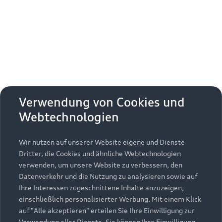
Erhalten Sie kostenfrei eine online
Fahrzeugbewertung und besprechen Sie alles
weitere mit Ihrem ausgewählten Audi Partner.
Jetzt kostenlos bewerten
Zurück nach oben
Verwendung von Cookies und
Webtechnologien
Modelle
Wir nutzen auf unserer Website eigene und Dienste
Kaufen & leasen
Alle Modelle
Dritter, die Cookies und ähnliche Webtechnologien
verwenden, um unsere Website zu verbessern, den
Modelle vergleichen
Service & Zubehör
Neuwagensuche
Datenverkehr und die Nutzung zu analysieren sowie auf
Elektromodelle
Ihre Interessen zugeschnittene Inhalte anzuzeigen,
Gebrauchtwagensuche
einschließlich personalisierter Werbung. Mit einem Klick
Support
Saisonale Angebote
Plug-in-Hybride
auf "Alle akzeptieren" erteilen Sie Ihre Einwilligung zur
Gebrauchtwagen
Verwendung aller Dienste. Sie können Ihre Einwilligung