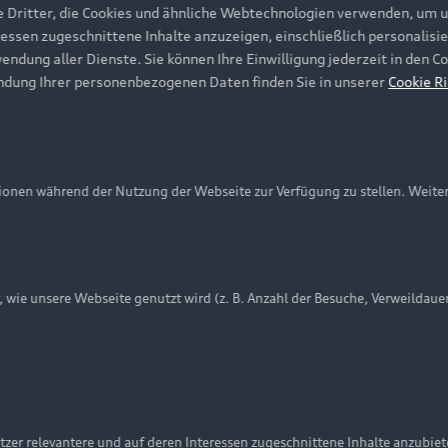
e Dritter, die Cookies und ähnliche Webtechnologien verwenden, um 
ressen zugeschnittene Inhalte anzuzeigen, einschließlich personalisie
wendung aller Dienste. Sie können Ihre Einwilligung jederzeit in den 
ndung Ihrer personenbezogenen Daten finden Sie in unserer
Cookie Ri
onen während der Nutzung der Webseite zur Verfügung zu stellen. Weite
ie unsere Webseite genutzt wird (z. B. Anzahl der Besuche, Verweildaue
nschutzinformation
Cookie-Einstellungen
Cookie-Richtlinie
Embleme am Fahrzeug bei allen Abbildungen auf dieser Webseit
zer relevantere und auf deren Interessen zugeschnittene Inhalte anzubie