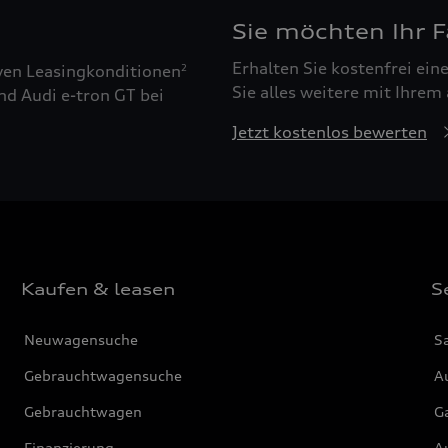
Sie möchten Ihr 
Erhalten Sie kostenfrei ei
ven Leasingkonditionen
2
Sie alles weitere mit Ihrem
nd Audi e-tron GT bei
Jetzt kostenlos bewerten
Kaufen & leasen
S
Neuwagensuche
S
Gebrauchtwagensuche
Au
Gebrauchtwagen
G
Finanzierung
Au