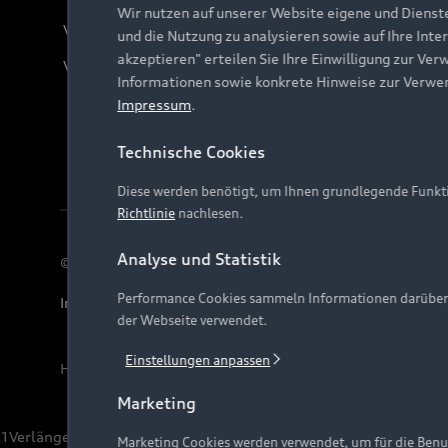
Wir nutzen auf unserer Website eigene und Dienst
Verträge kündigen
und die Nutzung zu analysieren sowie auf Ihre Inte
akzeptieren" erteilen Sie Ihre Einwilligung zur Ver
Vertrag widerrufen
Informationen sowie konkrete Hinweise zur Verwe
Impressum
.
Technische Cookies
Diese werden benötigt, um Ihnen grundlegende Funkti
Richtlinie
nachlesen.
Analyse und Statistik
© 2026 AUDI AG. Alle Rechte vorbehalten
Performance Cookies sammeln Informationen darüber, w
Impressum
Rechtliches
Hinweisgebersystem
Date
der Webseite verwendet.
Einstellungen anpassen
Hinweis: Die aktuelle Darstellung und Anordnung der 
Marketing
1
Verlängerung vorbehalten.
Marketing Cookies werden verwendet, um für die Benut