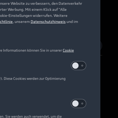
unsere Website zu verbessern, den Datenverkehr
rter Werbung. Mit einem Klick auf "Alle
Cookie-Einstellungen widerrufen. Weitere
chtlinie
, unserem
Datenschutzhinweis
und im
re Informationen können Sie in unserer
Cookie
r). Diese Cookies werden zur Optimierung
Barrierefreiheit
Digital Services Act
EU Data Act
e kann abweichen.
ten. Sie werden auch verwendet, um die