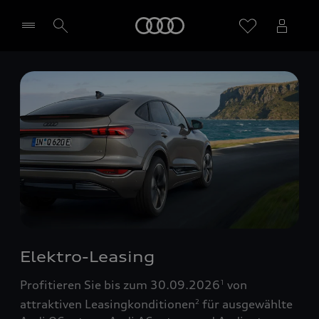
Startseite
Händler wählen
Elektro-Leasing
Profitieren Sie bis zum 30.09.2026
von
1
attraktiven Leasingkonditionen
für ausgewählte
2