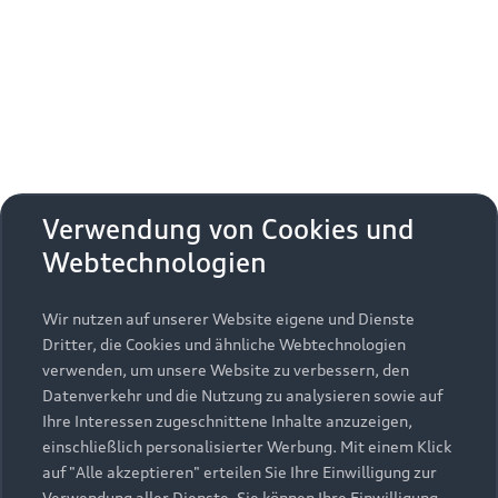
Erhalten Sie kostenfrei eine online
Fahrzeugbewertung und besprechen Sie alles
weitere mit Ihrem ausgewählten Audi Partner.
Jetzt kostenlos bewerten
Zurück nach oben
Verwendung von Cookies und
Webtechnologien
Modelle
Wir nutzen auf unserer Website eigene und Dienste
Kaufen & leasen
Alle Modelle
Dritter, die Cookies und ähnliche Webtechnologien
verwenden, um unsere Website zu verbessern, den
Modelle vergleichen
Service & Zubehör
Neuwagensuche
Datenverkehr und die Nutzung zu analysieren sowie auf
Elektromodelle
Ihre Interessen zugeschnittene Inhalte anzuzeigen,
Gebrauchtwagensuche
einschließlich personalisierter Werbung. Mit einem Klick
Support
Saisonale Angebote
Plug-in-Hybride
auf "Alle akzeptieren" erteilen Sie Ihre Einwilligung zur
Gebrauchtwagen
Verwendung aller Dienste. Sie können Ihre Einwilligung