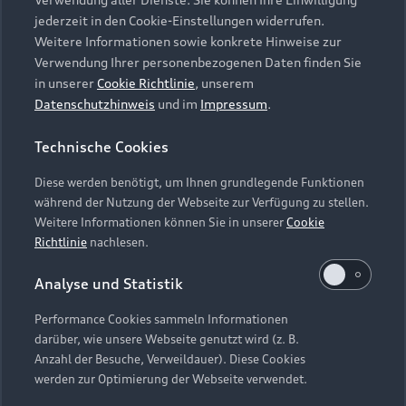
Audi Services
Über Audi
Kundenservice
jederzeit in den Cookie-Einstellungen widerrufen.
Finanzierung
Garantie
Weitere Informationen sowie konkrete Hinweise zur
Händlersuche
Aktionen & Angebote
Verwendung Ihrer personenbezogenen Daten finden Sie
Unternehmen
Audi digital services
in unserer
Cookie Richtlinie
, unserem
Audi Code
Geschäftskunden
Datenschutzhinweis
und im
Impressum
.
Karriere
myAudi
Häufige Fragen (FAQ)
Investor Relations
Technische Cookies
© 2026 AUDI AG. Alle Rechte vorbehalten
Audi Online Beratung
Presse & Media Center
Diese werden benötigt, um Ihnen grundlegende Funktionen
Impressum
Rechtliches
Hinweisgebersystem
Online-Terminvereinbarung
während der Nutzung der Webseite zur Verfügung zu stellen.
Datenschutz
Datenschutzinformation
Cookie-Einstellungen
Weitere Informationen können Sie in unserer
Cookie
Servicekontakt
Cookie-Richtlinie
Barrierefreiheit
Richtlinie
nachlesen.
Audi erleben
Digital Services Act
EU Data Act
Bordbuch & Bedienungsanleitungen
Analyse und Statistik
Newsletter
Verträge kündigen
Performance Cookies sammeln Informationen
Hinweis: Die aktuelle Darstellung und Anordnung der
darüber, wie unsere Webseite genutzt wird (z. B.
Vertrag widerrufen
Embleme am Fahrzeug bei allen Abbildungen auf dieser
Anzahl der Besuche, Verweildauer). Diese Cookies
Webseite kann abweichen.
werden zur Optimierung der Webseite verwendet.