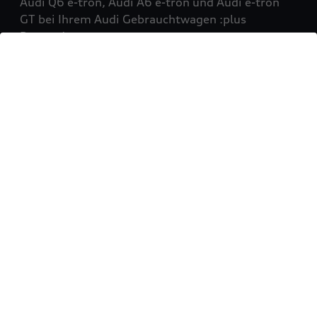
Audi Q6 e-tron, Audi A6 e-tron und Audi e-tron
GT bei Ihrem Audi Gebrauchtwagen :plus
Partner!
Mehr erfahren
Sie möchten Ihr Fahrzeug
verkaufen?