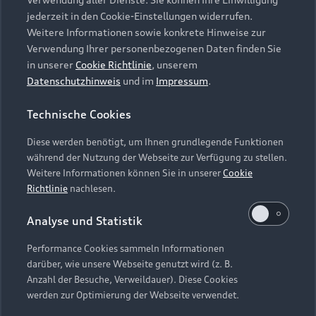
Audi Services
Über Audi
Kundenservice
jederzeit in den Cookie-Einstellungen widerrufen.
Finanzierung
Garantie
Weitere Informationen sowie konkrete Hinweise zur
Händlersuche
Aktionen & Angebote
Verwendung Ihrer personenbezogenen Daten finden Sie
Unternehmen
Audi digital services
in unserer
Cookie Richtlinie
, unserem
Audi Code
Geschäftskunden
Datenschutzhinweis
und im
Impressum
.
Karriere
myAudi
Häufige Fragen (FAQ)
Investor Relations
Technische Cookies
© 2026 AUDI AG. Alle Rechte vorbehalten
Audi Online Beratung
Presse & Media Center
Diese werden benötigt, um Ihnen grundlegende Funktionen
Impressum
Rechtliches
Hinweisgebersystem
Online-Terminvereinbarung
während der Nutzung der Webseite zur Verfügung zu stellen.
Datenschutz
Datenschutzinformation
Cookie-Einstellungen
Weitere Informationen können Sie in unserer
Cookie
Servicekontakt
Cookie-Richtlinie
Barrierefreiheit
Richtlinie
nachlesen.
Audi erleben
Digital Services Act
EU Data Act
Bordbuch & Bedienungsanleitungen
Analyse und Statistik
Newsletter
Verträge kündigen
Performance Cookies sammeln Informationen
Hinweis: Die aktuelle Darstellung und Anordnung der
darüber, wie unsere Webseite genutzt wird (z. B.
Vertrag widerrufen
Embleme am Fahrzeug bei allen Abbildungen auf dieser
Anzahl der Besuche, Verweildauer). Diese Cookies
Webseite kann abweichen.
werden zur Optimierung der Webseite verwendet.