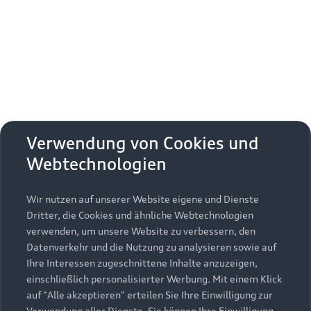
Erhalten Sie kostenfrei eine online
Fahrzeugbewertung und besprechen Sie alles
weitere mit Ihrem ausgewählten Audi Partner.
Jetzt kostenlos bewerten
Zurück nach oben
Verwendung von Cookies und
Webtechnologien
Modelle
Wir nutzen auf unserer Website eigene und Dienste
Kaufen & leasen
Alle Modelle
Dritter, die Cookies und ähnliche Webtechnologien
verwenden, um unsere Website zu verbessern, den
Modelle vergleichen
Service & Zubehör
Neuwagensuche
Datenverkehr und die Nutzung zu analysieren sowie auf
Elektromodelle
Ihre Interessen zugeschnittene Inhalte anzuzeigen,
Gebrauchtwagensuche
einschließlich personalisierter Werbung. Mit einem Klick
Support
Saisonale Angebote
Plug-in-Hybride
auf "Alle akzeptieren" erteilen Sie Ihre Einwilligung zur
Gebrauchtwagen
Verwendung aller Dienste. Sie können Ihre Einwilligung