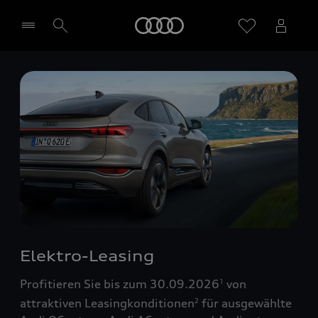
Startseite
Händler wählen
Elektro-Leasing
Profitieren Sie bis zum 30.09.2026
von
1
attraktiven Leasingkonditionen
für ausgewählte
2