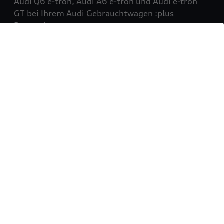
Audi Q6 e-tron, Audi A6 e-tron und Audi e-tron
GT bei Ihrem Audi Gebrauchtwagen :plus
Partner!
Mehr erfahren
Sie möchten Ihr Fahrzeug
verkaufen?