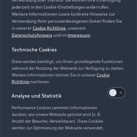
Audi Services
Über Audi
Kundenservice
jederzeit in den Cookie-Einstellungen widerrufen.
Finanzierung
Garantie
Weitere Informationen sowie konkrete Hinweise zur
Händlersuche
Aktionen & Angebote
Verwendung Ihrer personenbezogenen Daten finden Sie
Unternehmen
Audi digital services
in unserer
Cookie Richtlinie
, unserem
Audi Code
Geschäftskunden
Datenschutzhinweis
und im
Impressum
.
Karriere
myAudi
Häufige Fragen (FAQ)
Investor Relations
Technische Cookies
© 2026 AUDI AG. Alle Rechte vorbehalten
Audi Online Beratung
Presse & Media Center
Diese werden benötigt, um Ihnen grundlegende Funktionen
Impressum
Rechtliches
Hinweisgebersystem
Online-Terminvereinbarung
während der Nutzung der Webseite zur Verfügung zu stellen.
Datenschutz
Datenschutzinformation
Cookie-Einstellungen
Weitere Informationen können Sie in unserer
Cookie
Servicekontakt
Cookie-Richtlinie
Barrierefreiheit
Richtlinie
nachlesen.
Audi erleben
Digital Services Act
EU Data Act
Bordbuch & Bedienungsanleitungen
Analyse und Statistik
Newsletter
Verträge kündigen
Performance Cookies sammeln Informationen
Hinweis: Die aktuelle Darstellung und Anordnung der
darüber, wie unsere Webseite genutzt wird (z. B.
Vertrag widerrufen
Embleme am Fahrzeug bei allen Abbildungen auf dieser
Anzahl der Besuche, Verweildauer). Diese Cookies
Webseite kann abweichen.
werden zur Optimierung der Webseite verwendet.