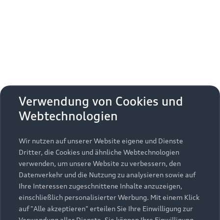
Erhalten Sie kostenfrei eine online
Fahrzeugbewertung und besprechen Sie alles
weitere mit Ihrem ausgewählten Audi Partner.
Jetzt kostenlos bewerten
Zurück nach oben
Verwendung von Cookies und
Webtechnologien
Modelle
Wir nutzen auf unserer Website eigene und Dienste
Kaufen & leasen
Alle Modelle
Dritter, die Cookies und ähnliche Webtechnologien
verwenden, um unsere Website zu verbessern, den
Modelle vergleichen
Service & Zubehör
Neuwagensuche
Datenverkehr und die Nutzung zu analysieren sowie auf
Elektromodelle
Ihre Interessen zugeschnittene Inhalte anzuzeigen,
Gebrauchtwagensuche
einschließlich personalisierter Werbung. Mit einem Klick
Support
Saisonale Angebote
Plug-in-Hybride
auf "Alle akzeptieren" erteilen Sie Ihre Einwilligung zur
Gebrauchtwagen
Verwendung aller Dienste. Sie können Ihre Einwilligung