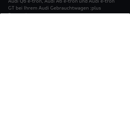
Audi Q6 e-tron, Audi A6 e-tron und Audi e-tron
GT bei Ihrem Audi Gebrauchtwagen :plus
Partner!
Mehr erfahren
Sie möchten Ihr Fahrzeug
verkaufen?