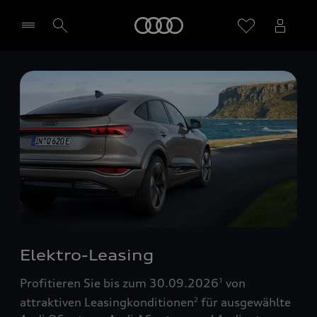
Startseite
Händler wählen
Elektro-Leasing
Profitieren Sie bis zum 30.09.2026
von
1
attraktiven Leasingkonditionen
für ausgewählte
2