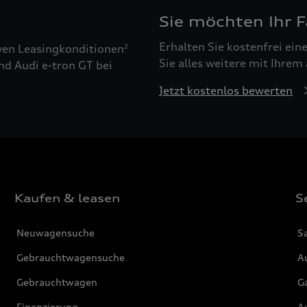
Sie möchten Ihr 
Erhalten Sie kostenfrei ei
ven Leasingkonditionen
2
Sie alles weitere mit Ihrem
nd Audi e-tron GT bei
Jetzt kostenlos bewerten
Kaufen & leasen
S
Neuwagensuche
S
Gebrauchtwagensuche
Au
Gebrauchtwagen
G
Finanzierung
Au