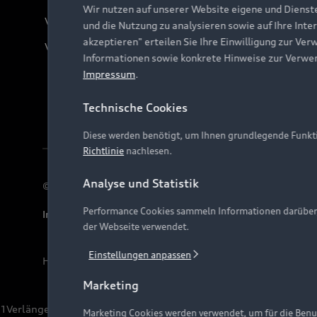
Wir nutzen auf unserer Website eigene und Dienst
Verträge kündigen
und die Nutzung zu analysieren sowie auf Ihre Inte
akzeptieren" erteilen Sie Ihre Einwilligung zur Ver
Vertrag widerrufen
Informationen sowie konkrete Hinweise zur Verwe
Impressum
.
Technische Cookies
Diese werden benötigt, um Ihnen grundlegende Funkti
Richtlinie
nachlesen.
Analyse und Statistik
© 2026 AUDI AG. Alle Rechte vorbehalten
Performance Cookies sammeln Informationen darüber, w
Impressum
Rechtliches
Hinweisgebersystem
Date
der Webseite verwendet.
Einstellungen anpassen
Hinweis: Die aktuelle Darstellung und Anordnung der 
Marketing
1
Verlängerung vorbehalten.
Marketing Cookies werden verwendet, um für die Benut