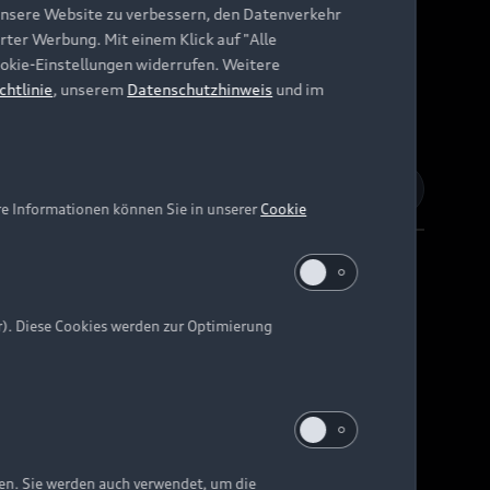
unsere Website zu verbessern, den Datenverkehr
rter Werbung. Mit einem Klick auf "Alle
Cookie-Einstellungen widerrufen. Weitere
chtlinie
, unserem
Datenschutzhinweis
und im
re Informationen können Sie in unserer
Cookie
r). Diese Cookies werden zur Optimierung
Barrierefreiheit
Digital Services Act
EU Data Act
e kann abweichen.
ten. Sie werden auch verwendet, um die