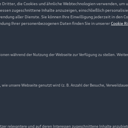
e Dritter, die Cookies und ähnliche Webtechnologien verwenden, um 
ressen zugeschnittene Inhalte anzuzeigen, einschließlich personalisie
wendung aller Dienste. Sie können Ihre Einwilligung jederzeit in den 
ndung Ihrer personenbezogenen Daten finden Sie in unserer
Cookie Ri
onen während der Nutzung der Webseite zur Verfügung zu stellen. Weite
ie unsere Webseite genutzt wird (z. B. Anzahl der Besuche, Verweildaue
nschutzinformation
Cookie-Einstellungen
Cookie-Richtlinie
Embleme am Fahrzeug bei allen Abbildungen auf dieser Webseit
zer relevantere und auf deren Interessen zugeschnittene Inhalte anzubie