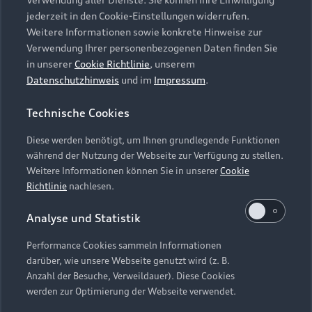
Audi Services
Über Audi
Kundenservice
jederzeit in den Cookie-Einstellungen widerrufen.
Finanzierung
Garantie
Weitere Informationen sowie konkrete Hinweise zur
Händlersuche
Aktionen & Angebote
Verwendung Ihrer personenbezogenen Daten finden Sie
Unternehmen
Audi digital services
in unserer
Cookie Richtlinie
, unserem
Audi Code
Geschäftskunden
Datenschutzhinweis
und im
Impressum
.
Karriere
myAudi
Häufige Fragen (FAQ)
Investor Relations
Technische Cookies
© 2026 AUDI AG. Alle Rechte vorbehalten
Audi Online Beratung
Presse & Media Center
Diese werden benötigt, um Ihnen grundlegende Funktionen
Impressum
Rechtliches
Hinweisgebersystem
Online-Terminvereinbarung
während der Nutzung der Webseite zur Verfügung zu stellen.
Datenschutz
Datenschutzinformation
Cookie-Einstellungen
Weitere Informationen können Sie in unserer
Cookie
Servicekontakt
Cookie-Richtlinie
Barrierefreiheit
Richtlinie
nachlesen.
Audi erleben
Digital Services Act
EU Data Act
Bordbuch & Bedienungsanleitungen
Analyse und Statistik
Newsletter
Verträge kündigen
Performance Cookies sammeln Informationen
Hinweis: Die aktuelle Darstellung und Anordnung der
darüber, wie unsere Webseite genutzt wird (z. B.
Vertrag widerrufen
Embleme am Fahrzeug bei allen Abbildungen auf dieser
Anzahl der Besuche, Verweildauer). Diese Cookies
Webseite kann abweichen.
werden zur Optimierung der Webseite verwendet.