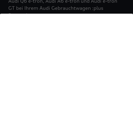
Audi Q6 e-tron, Audi A6 e-tron und Audi e-tron
GT bei Ihrem Audi Gebrauchtwagen :plus
Partner!
Mehr erfahren
Sie möchten Ihr Fahrzeug
verkaufen?