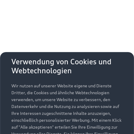
Erhalten Sie kostenfrei eine online
Fahrzeugbewertung und besprechen Sie alles
weitere mit Ihrem ausgewählten Audi Partner.
Jetzt kostenlos bewerten
Zurück nach oben
Verwendung von Cookies und
Webtechnologien
Modelle
Wir nutzen auf unserer Website eigene und Dienste
Kaufen & leasen
Alle Modelle
Dritter, die Cookies und ähnliche Webtechnologien
verwenden, um unsere Website zu verbessern, den
Modelle vergleichen
Service & Zubehör
Neuwagensuche
Datenverkehr und die Nutzung zu analysieren sowie auf
Elektromodelle
Ihre Interessen zugeschnittene Inhalte anzuzeigen,
Gebrauchtwagensuche
einschließlich personalisierter Werbung. Mit einem Klick
Support
Saisonale Angebote
Plug-in-Hybride
auf "Alle akzeptieren" erteilen Sie Ihre Einwilligung zur
Gebrauchtwagen
Verwendung aller Dienste. Sie können Ihre Einwilligung