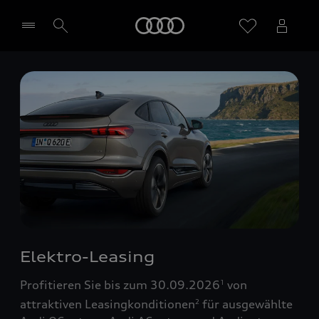
Startseite
Händler wählen
Elektro-Leasing
Profitieren Sie bis zum 30.09.2026
von
1
attraktiven Leasingkonditionen
für ausgewählte
2