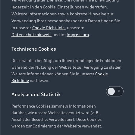
Audi Services
Über Audi
Kundenservice
jederzeit in den Cookie-Einstellungen widerrufen.
Finanzierung
Garantie
Weitere Informationen sowie konkrete Hinweise zur
Händlersuche
Aktionen & Angebote
Verwendung Ihrer personenbezogenen Daten finden Sie
Unternehmen
Audi digital services
in unserer
Cookie Richtlinie
, unserem
Audi Code
Geschäftskunden
Datenschutzhinweis
und im
Impressum
.
Karriere
myAudi
Häufige Fragen (FAQ)
Investor Relations
Technische Cookies
© 2026 AUDI AG. Alle Rechte vorbehalten
Audi Online Beratung
Presse & Media Center
Diese werden benötigt, um Ihnen grundlegende Funktionen
Impressum
Rechtliches
Hinweisgebersystem
Online-Terminvereinbarung
während der Nutzung der Webseite zur Verfügung zu stellen.
Datenschutz
Datenschutzinformation
Cookie-Einstellungen
Weitere Informationen können Sie in unserer
Cookie
Servicekontakt
Cookie-Richtlinie
Barrierefreiheit
Richtlinie
nachlesen.
Audi erleben
Digital Services Act
EU Data Act
Bordbuch & Bedienungsanleitungen
Analyse und Statistik
Newsletter
Verträge kündigen
Performance Cookies sammeln Informationen
Hinweis: Die aktuelle Darstellung und Anordnung der
darüber, wie unsere Webseite genutzt wird (z. B.
Vertrag widerrufen
Embleme am Fahrzeug bei allen Abbildungen auf dieser
Anzahl der Besuche, Verweildauer). Diese Cookies
Webseite kann abweichen.
werden zur Optimierung der Webseite verwendet.