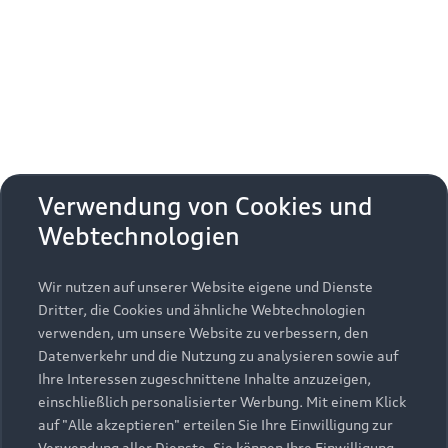
Erhalten Sie kostenfrei eine online
Fahrzeugbewertung und besprechen Sie alles
weitere mit Ihrem ausgewählten Audi Partner.
Jetzt kostenlos bewerten
Zurück nach oben
Verwendung von Cookies und
Webtechnologien
Modelle
Wir nutzen auf unserer Website eigene und Dienste
Kaufen & leasen
Alle Modelle
Dritter, die Cookies und ähnliche Webtechnologien
verwenden, um unsere Website zu verbessern, den
Modelle vergleichen
Service & Zubehör
Neuwagensuche
Datenverkehr und die Nutzung zu analysieren sowie auf
Elektromodelle
Ihre Interessen zugeschnittene Inhalte anzuzeigen,
Gebrauchtwagensuche
einschließlich personalisierter Werbung. Mit einem Klick
Support
Saisonale Angebote
Plug-in-Hybride
auf "Alle akzeptieren" erteilen Sie Ihre Einwilligung zur
Gebrauchtwagen
Verwendung aller Dienste. Sie können Ihre Einwilligung