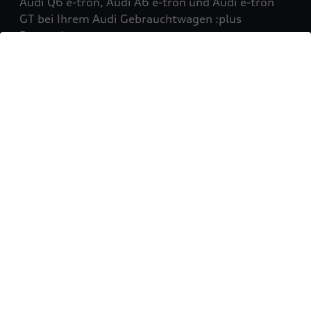
Audi Q6 e-tron, Audi A6 e-tron und Audi e-tron
GT bei Ihrem Audi Gebrauchtwagen :plus
Partner!
Mehr erfahren
Sie möchten Ihr Fahrzeug
verkaufen?