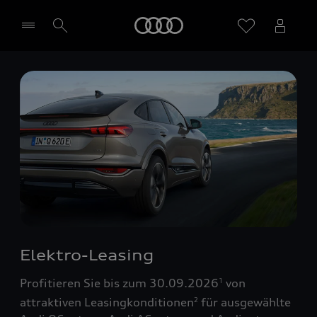
Startseite
Händler wählen
Elektro-Leasing
Profitieren Sie bis zum 30.09.2026
von
1
attraktiven Leasingkonditionen
für ausgewählte
2