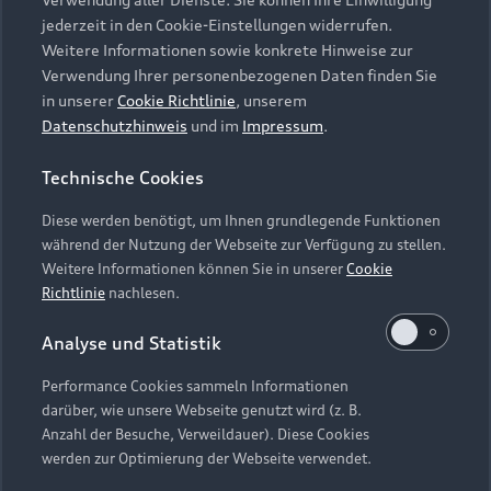
Audi Services
Über Audi
Kundenservice
jederzeit in den Cookie-Einstellungen widerrufen.
Finanzierung
Garantie
Weitere Informationen sowie konkrete Hinweise zur
Händlersuche
Aktionen & Angebote
Verwendung Ihrer personenbezogenen Daten finden Sie
Unternehmen
Audi digital services
in unserer
Cookie Richtlinie
, unserem
Audi Code
Geschäftskunden
Datenschutzhinweis
und im
Impressum
.
Karriere
myAudi
Häufige Fragen (FAQ)
Investor Relations
Technische Cookies
© 2026 AUDI AG. Alle Rechte vorbehalten
Audi Online Beratung
Presse & Media Center
Diese werden benötigt, um Ihnen grundlegende Funktionen
Impressum
Rechtliches
Hinweisgebersystem
Online-Terminvereinbarung
während der Nutzung der Webseite zur Verfügung zu stellen.
Datenschutz
Datenschutzinformation
Cookie-Einstellungen
Weitere Informationen können Sie in unserer
Cookie
Servicekontakt
Cookie-Richtlinie
Barrierefreiheit
Richtlinie
nachlesen.
Audi erleben
Digital Services Act
EU Data Act
Bordbuch & Bedienungsanleitungen
Analyse und Statistik
Newsletter
Verträge kündigen
Performance Cookies sammeln Informationen
Hinweis: Die aktuelle Darstellung und Anordnung der
darüber, wie unsere Webseite genutzt wird (z. B.
Vertrag widerrufen
Embleme am Fahrzeug bei allen Abbildungen auf dieser
Anzahl der Besuche, Verweildauer). Diese Cookies
Webseite kann abweichen.
werden zur Optimierung der Webseite verwendet.