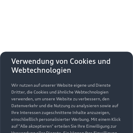
Erhalten Sie kostenfrei eine online
Fahrzeugbewertung und besprechen Sie alles
weitere mit Ihrem ausgewählten Audi Partner.
Jetzt kostenlos bewerten
Zurück nach oben
Verwendung von Cookies und
Webtechnologien
Modelle
Wir nutzen auf unserer Website eigene und Dienste
Kaufen & leasen
Alle Modelle
Dritter, die Cookies und ähnliche Webtechnologien
verwenden, um unsere Website zu verbessern, den
Modelle vergleichen
Service & Zubehör
Neuwagensuche
Datenverkehr und die Nutzung zu analysieren sowie auf
Elektromodelle
Ihre Interessen zugeschnittene Inhalte anzuzeigen,
Gebrauchtwagensuche
einschließlich personalisierter Werbung. Mit einem Klick
Support
Saisonale Angebote
Plug-in-Hybride
auf "Alle akzeptieren" erteilen Sie Ihre Einwilligung zur
Gebrauchtwagen
Verwendung aller Dienste. Sie können Ihre Einwilligung