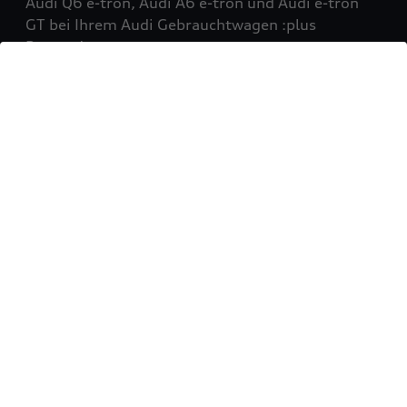
Audi Q6 e-tron, Audi A6 e-tron und Audi e-tron
GT bei Ihrem Audi Gebrauchtwagen :plus
Partner!
Mehr erfahren
Sie möchten Ihr Fahrzeug
verkaufen?