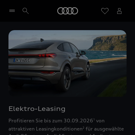
Startseite
Händler wählen
Elektro-Leasing
Profitieren Sie bis zum 30.09.2026
von
1
attraktiven Leasingkonditionen
für ausgewählte
2