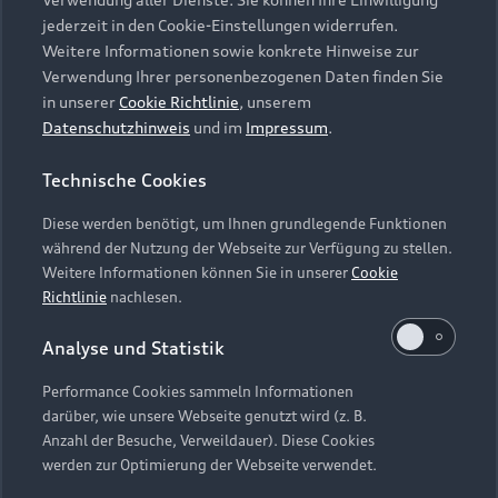
Audi Services
Über Audi
Kundenservice
jederzeit in den Cookie-Einstellungen widerrufen.
Finanzierung
Garantie
Weitere Informationen sowie konkrete Hinweise zur
Händlersuche
Aktionen & Angebote
Verwendung Ihrer personenbezogenen Daten finden Sie
Unternehmen
Audi digital services
in unserer
Cookie Richtlinie
, unserem
Audi Code
Geschäftskunden
Datenschutzhinweis
und im
Impressum
.
Karriere
myAudi
Häufige Fragen (FAQ)
Investor Relations
Technische Cookies
© 2026 AUDI AG. Alle Rechte vorbehalten
Audi Online Beratung
Presse & Media Center
Diese werden benötigt, um Ihnen grundlegende Funktionen
Impressum
Rechtliches
Hinweisgebersystem
Online-Terminvereinbarung
während der Nutzung der Webseite zur Verfügung zu stellen.
Datenschutz
Datenschutzinformation
Cookie-Einstellungen
Weitere Informationen können Sie in unserer
Cookie
Servicekontakt
Cookie-Richtlinie
Barrierefreiheit
Richtlinie
nachlesen.
Audi erleben
Digital Services Act
EU Data Act
Bordbuch & Bedienungsanleitungen
Analyse und Statistik
Newsletter
Verträge kündigen
Performance Cookies sammeln Informationen
Hinweis: Die aktuelle Darstellung und Anordnung der
darüber, wie unsere Webseite genutzt wird (z. B.
Vertrag widerrufen
Embleme am Fahrzeug bei allen Abbildungen auf dieser
Anzahl der Besuche, Verweildauer). Diese Cookies
Webseite kann abweichen.
werden zur Optimierung der Webseite verwendet.