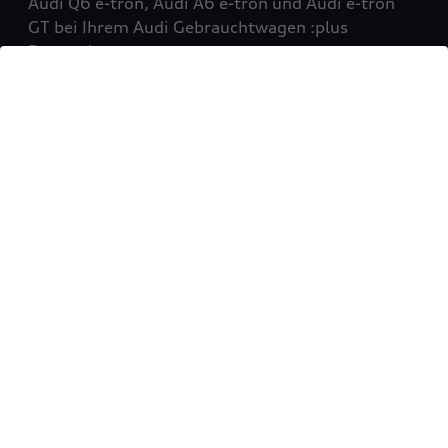
Audi Q6 e-tron, Audi A6 e-tron und Audi e-tron
GT bei Ihrem Audi Gebrauchtwagen :plus
Partner!
Mehr erfahren
Sie möchten Ihr Fahrzeug
verkaufen?