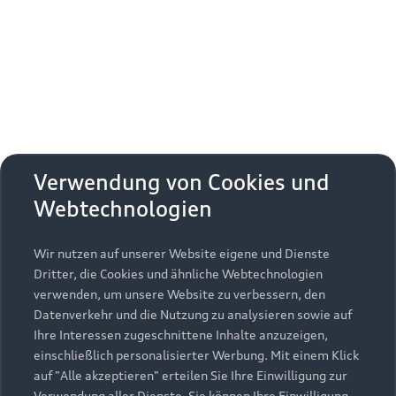
Erhalten Sie kostenfrei eine online
Fahrzeugbewertung und besprechen Sie alles
weitere mit Ihrem ausgewählten Audi Partner.
Jetzt kostenlos bewerten
Zurück nach oben
Verwendung von Cookies und
Webtechnologien
Modelle
Wir nutzen auf unserer Website eigene und Dienste
Kaufen & leasen
Alle Modelle
Dritter, die Cookies und ähnliche Webtechnologien
verwenden, um unsere Website zu verbessern, den
Modelle vergleichen
Service & Zubehör
Neuwagensuche
Datenverkehr und die Nutzung zu analysieren sowie auf
Elektromodelle
Ihre Interessen zugeschnittene Inhalte anzuzeigen,
Gebrauchtwagensuche
einschließlich personalisierter Werbung. Mit einem Klick
Support
Saisonale Angebote
Plug-in-Hybride
auf "Alle akzeptieren" erteilen Sie Ihre Einwilligung zur
Gebrauchtwagen
Verwendung aller Dienste. Sie können Ihre Einwilligung