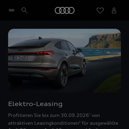
Startseite
Händler wählen
Elektro-Leasing
Profitieren Sie bis zum 30.09.2026
von
1
attraktiven Leasingkonditionen
für ausgewählte
2