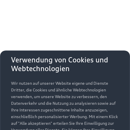
Erhalten Sie kostenfrei eine online
Fahrzeugbewertung und besprechen Sie alles
weitere mit Ihrem ausgewählten Audi Partner.
Jetzt kostenlos bewerten
Zurück nach oben
Verwendung von Cookies und
Webtechnologien
Modelle
Wir nutzen auf unserer Website eigene und Dienste
Kaufen & leasen
Alle Modelle
Dritter, die Cookies und ähnliche Webtechnologien
verwenden, um unsere Website zu verbessern, den
Modelle vergleichen
Service & Zubehör
Neuwagensuche
Datenverkehr und die Nutzung zu analysieren sowie auf
Elektromodelle
Ihre Interessen zugeschnittene Inhalte anzuzeigen,
Gebrauchtwagensuche
einschließlich personalisierter Werbung. Mit einem Klick
Support
Saisonale Angebote
Plug-in-Hybride
auf "Alle akzeptieren" erteilen Sie Ihre Einwilligung zur
Gebrauchtwagen
Verwendung aller Dienste. Sie können Ihre Einwilligung