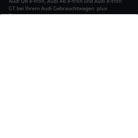
Audi Q6 e-tron, Audi A6 e-tron und Audi e-tron
GT bei Ihrem Audi Gebrauchtwagen :plus
Partner!
Mehr erfahren
Sie möchten Ihr Fahrzeug
verkaufen?