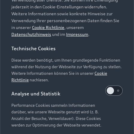
Audi Services
Über Audi
Kundenservice
jederzeit in den Cookie-Einstellungen widerrufen.
Finanzierung
Garantie
Weitere Informationen sowie konkrete Hinweise zur
Händlersuche
Aktionen & Angebote
Verwendung Ihrer personenbezogenen Daten finden Sie
Unternehmen
Audi digital services
in unserer
Cookie Richtlinie
, unserem
Audi Code
Geschäftskunden
Datenschutzhinweis
und im
Impressum
.
Karriere
myAudi
Häufige Fragen (FAQ)
Investor Relations
Technische Cookies
© 2026 AUDI AG. Alle Rechte vorbehalten
Audi Online Beratung
Presse & Media Center
Diese werden benötigt, um Ihnen grundlegende Funktionen
Impressum
Rechtliches
Hinweisgebersystem
Online-Terminvereinbarung
während der Nutzung der Webseite zur Verfügung zu stellen.
Datenschutz
Datenschutzinformation
Cookie-Einstellungen
Weitere Informationen können Sie in unserer
Cookie
Servicekontakt
Cookie-Richtlinie
Barrierefreiheit
Richtlinie
nachlesen.
Audi erleben
Digital Services Act
EU Data Act
Bordbuch & Bedienungsanleitungen
Analyse und Statistik
Newsletter
Verträge kündigen
Performance Cookies sammeln Informationen
Hinweis: Die aktuelle Darstellung und Anordnung der
darüber, wie unsere Webseite genutzt wird (z. B.
Vertrag widerrufen
Embleme am Fahrzeug bei allen Abbildungen auf dieser
Anzahl der Besuche, Verweildauer). Diese Cookies
Webseite kann abweichen.
werden zur Optimierung der Webseite verwendet.