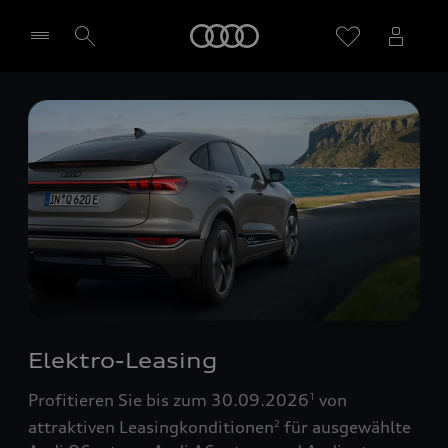
Startseite
Händler wählen
Elektro-Leasing
Profitieren Sie bis zum 30.09.2026
von
1
attraktiven Leasingkonditionen
für ausgewählte
2