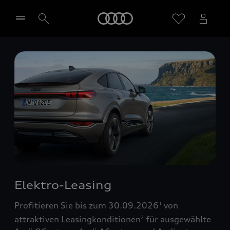
Startseite
Händler wählen
Elektro-Leasing
Profitieren Sie bis zum 30.09.2026
von
1
attraktiven Leasingkonditionen
für ausgewählte
2