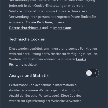
Audi Services
Über Audi
Kundenservice
jederzeit in den Cookie-Einstellungen widerrufen.
Finanzierung
Garantie
Weitere Informationen sowie konkrete Hinweise zur
Händlersuche
Aktionen & Angebote
Verwendung Ihrer personenbezogenen Daten finden Sie
Unternehmen
Audi digital services
in unserer
Cookie Richtlinie
, unserem
Audi Code
Geschäftskunden
Datenschutzhinweis
und im
Impressum
.
Karriere
myAudi
Häufige Fragen (FAQ)
Investor Relations
Technische Cookies
© 2026 AUDI AG. Alle Rechte vorbehalten
Audi Online Beratung
Presse & Media Center
Diese werden benötigt, um Ihnen grundlegende Funktionen
Impressum
Rechtliches
Hinweisgebersystem
Online-Terminvereinbarung
während der Nutzung der Webseite zur Verfügung zu stellen.
Datenschutz
Datenschutzinformation
Cookie-Einstellungen
Weitere Informationen können Sie in unserer
Cookie
Servicekontakt
Cookie-Richtlinie
Barrierefreiheit
Richtlinie
nachlesen.
Audi erleben
Digital Services Act
EU Data Act
Bordbuch & Bedienungsanleitungen
Analyse und Statistik
Newsletter
Verträge kündigen
Performance Cookies sammeln Informationen
Hinweis: Die aktuelle Darstellung und Anordnung der
darüber, wie unsere Webseite genutzt wird (z. B.
Vertrag widerrufen
Embleme am Fahrzeug bei allen Abbildungen auf dieser
Anzahl der Besuche, Verweildauer). Diese Cookies
Webseite kann abweichen.
werden zur Optimierung der Webseite verwendet.