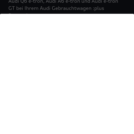
Audi Q6 e-tron, Audi A6 e-tron und Audi e-tron
GT bei Ihrem Audi Gebrauchtwagen :plus
Partner!
Mehr erfahren
Sie möchten Ihr Fahrzeug
verkaufen?