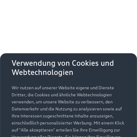
Erhalten Sie kostenfrei eine online
Fahrzeugbewertung und besprechen Sie alles
weitere mit Ihrem ausgewählten Audi Partner.
Jetzt kostenlos bewerten
Zurück nach oben
Verwendung von Cookies und
Webtechnologien
Modelle
Wir nutzen auf unserer Website eigene und Dienste
Kaufen & leasen
Alle Modelle
Dritter, die Cookies und ähnliche Webtechnologien
verwenden, um unsere Website zu verbessern, den
Modelle vergleichen
Service & Zubehör
Neuwagensuche
Datenverkehr und die Nutzung zu analysieren sowie auf
Elektromodelle
Ihre Interessen zugeschnittene Inhalte anzuzeigen,
Gebrauchtwagensuche
einschließlich personalisierter Werbung. Mit einem Klick
Support
Saisonale Angebote
Plug-in-Hybride
auf "Alle akzeptieren" erteilen Sie Ihre Einwilligung zur
Gebrauchtwagen
Verwendung aller Dienste. Sie können Ihre Einwilligung