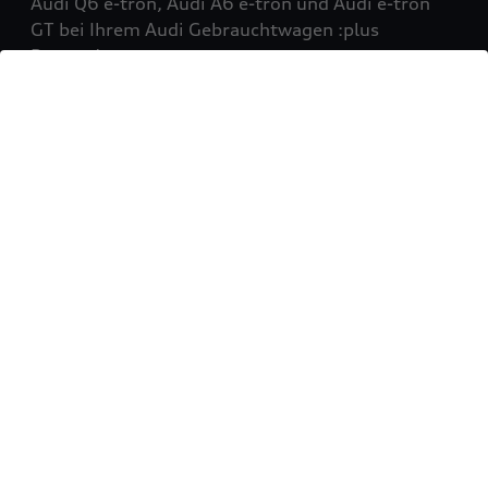
Audi Q6 e-tron, Audi A6 e-tron und Audi e-tron
GT bei Ihrem Audi Gebrauchtwagen :plus
Partner!
Mehr erfahren
Sie möchten Ihr Fahrzeug
verkaufen?