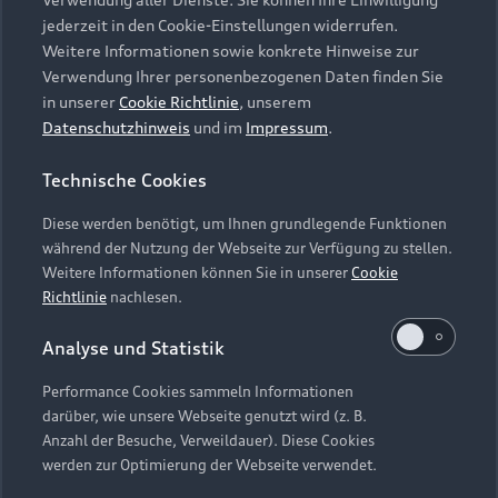
Audi Services
Über Audi
Kundenservice
jederzeit in den Cookie-Einstellungen widerrufen.
Finanzierung
Garantie
Weitere Informationen sowie konkrete Hinweise zur
Händlersuche
Aktionen & Angebote
Verwendung Ihrer personenbezogenen Daten finden Sie
Unternehmen
Audi digital services
in unserer
Cookie Richtlinie
, unserem
Audi Code
Geschäftskunden
Datenschutzhinweis
und im
Impressum
.
Karriere
myAudi
Häufige Fragen (FAQ)
Investor Relations
Technische Cookies
© 2026 AUDI AG. Alle Rechte vorbehalten
Audi Online Beratung
Presse & Media Center
Diese werden benötigt, um Ihnen grundlegende Funktionen
Impressum
Rechtliches
Hinweisgebersystem
Online-Terminvereinbarung
während der Nutzung der Webseite zur Verfügung zu stellen.
Datenschutz
Datenschutzinformation
Cookie-Einstellungen
Weitere Informationen können Sie in unserer
Cookie
Servicekontakt
Cookie-Richtlinie
Barrierefreiheit
Richtlinie
nachlesen.
Audi erleben
Digital Services Act
EU Data Act
Bordbuch & Bedienungsanleitungen
Analyse und Statistik
Newsletter
Verträge kündigen
Performance Cookies sammeln Informationen
Hinweis: Die aktuelle Darstellung und Anordnung der
darüber, wie unsere Webseite genutzt wird (z. B.
Vertrag widerrufen
Embleme am Fahrzeug bei allen Abbildungen auf dieser
Anzahl der Besuche, Verweildauer). Diese Cookies
Webseite kann abweichen.
werden zur Optimierung der Webseite verwendet.