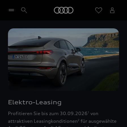
Startseite
Händler wählen
Elektro-Leasing
Profitieren Sie bis zum 30.09.2026
von
1
attraktiven Leasingkonditionen
für ausgewählte
2