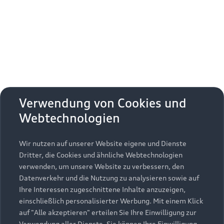
Erhalten Sie kostenfrei eine online
Fahrzeugbewertung und besprechen Sie alles
weitere mit Ihrem ausgewählten Audi Partner.
Jetzt kostenlos bewerten
Zurück nach oben
Verwendung von Cookies und
Webtechnologien
Modelle
Wir nutzen auf unserer Website eigene und Dienste
Kaufen & leasen
Alle Modelle
Dritter, die Cookies und ähnliche Webtechnologien
verwenden, um unsere Website zu verbessern, den
Modelle vergleichen
Service & Zubehör
Neuwagensuche
Datenverkehr und die Nutzung zu analysieren sowie auf
Elektromodelle
Ihre Interessen zugeschnittene Inhalte anzuzeigen,
Gebrauchtwagensuche
einschließlich personalisierter Werbung. Mit einem Klick
Support
Saisonale Angebote
Plug-in-Hybride
auf "Alle akzeptieren" erteilen Sie Ihre Einwilligung zur
Gebrauchtwagen
Verwendung aller Dienste. Sie können Ihre Einwilligung