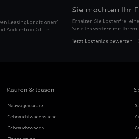
Sie möchten Ihr 
Erhalten Sie kostenfrei ei
ven Leasingkonditionen
2
Sie alles weitere mit Ihrem
nd Audi e-tron GT bei
Jetzt kostenlos bewerten
Kaufen & leasen
S
Neuwagensuche
S
Gebrauchtwagensuche
Au
Gebrauchtwagen
G
Finanzierung
Au