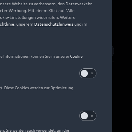
unsere Website zu verbessern, den Datenverkehr
rter Werbung. Mit einem Klick auf "Alle
Cookie-Einstellungen widerrufen. Weitere
chtlinie
, unserem
Datenschutzhinweis
und im
re Informationen können Sie in unserer
Cookie
r). Diese Cookies werden zur Optimierung
Barrierefreiheit
Digital Services Act
EU Data Act
e kann abweichen.
ten. Sie werden auch verwendet, um die