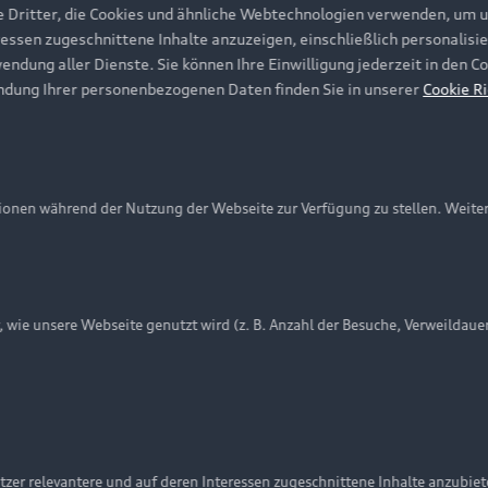
e Dritter, die Cookies und ähnliche Webtechnologien verwenden, um 
ressen zugeschnittene Inhalte anzuzeigen, einschließlich personalisie
wendung aller Dienste. Sie können Ihre Einwilligung jederzeit in den 
ndung Ihrer personenbezogenen Daten finden Sie in unserer
Cookie Ri
onen während der Nutzung der Webseite zur Verfügung zu stellen. Weite
ie unsere Webseite genutzt wird (z. B. Anzahl der Besuche, Verweildaue
nschutzinformation
Cookie-Einstellungen
Cookie-Richtlinie
Embleme am Fahrzeug bei allen Abbildungen auf dieser Webseit
zer relevantere und auf deren Interessen zugeschnittene Inhalte anzubie