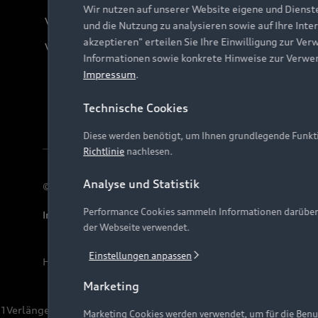
Wir nutzen auf unserer Website eigene und Dienst
Verträge kündigen
und die Nutzung zu analysieren sowie auf Ihre Inte
akzeptieren" erteilen Sie Ihre Einwilligung zur Ver
Vertrag widerrufen
Informationen sowie konkrete Hinweise zur Verwe
Impressum
.
Technische Cookies
Diese werden benötigt, um Ihnen grundlegende Funkti
Richtlinie
nachlesen.
Analyse und Statistik
© 2026 AUDI AG. Alle Rechte vorbehalten
Performance Cookies sammeln Informationen darüber, w
Impressum
Rechtliches
Hinweisgebersystem
Date
der Webseite verwendet.
Einstellungen anpassen
Hinweis: Die aktuelle Darstellung und Anordnung der 
Marketing
1
Verlängerung vorbehalten.
Marketing Cookies werden verwendet, um für die Benut