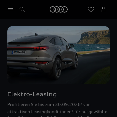
Startseite
Händler wählen
Elektro-Leasing
Profitieren Sie bis zum 30.09.2026
von
1
attraktiven Leasingkonditionen
für ausgewählte
2