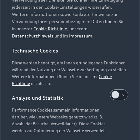
Audi Services
Über Audi
Kundenservice
jederzeit in den Cookie-Einstellungen widerrufen.
Finanzierung
Garantie
Weitere Informationen sowie konkrete Hinweise zur
Händlersuche
Aktionen & Angebote
Verwendung Ihrer personenbezogenen Daten finden Sie
Unternehmen
Audi digital services
in unserer
Cookie Richtlinie
, unserem
Audi Code
Geschäftskunden
Datenschutzhinweis
und im
Impressum
.
Karriere
myAudi
Häufige Fragen (FAQ)
Investor Relations
Technische Cookies
© 2026 AUDI AG. Alle Rechte vorbehalten
Audi Online Beratung
Presse & Media Center
Diese werden benötigt, um Ihnen grundlegende Funktionen
Impressum
Rechtliches
Hinweisgebersystem
Online-Terminvereinbarung
während der Nutzung der Webseite zur Verfügung zu stellen.
Datenschutz
Datenschutzinformation
Cookie-Einstellungen
Weitere Informationen können Sie in unserer
Cookie
Servicekontakt
Cookie-Richtlinie
Barrierefreiheit
Richtlinie
nachlesen.
Audi erleben
Digital Services Act
EU Data Act
Bordbuch & Bedienungsanleitungen
Analyse und Statistik
Newsletter
Verträge kündigen
Performance Cookies sammeln Informationen
Hinweis: Die aktuelle Darstellung und Anordnung der
darüber, wie unsere Webseite genutzt wird (z. B.
Vertrag widerrufen
Embleme am Fahrzeug bei allen Abbildungen auf dieser
Anzahl der Besuche, Verweildauer). Diese Cookies
Webseite kann abweichen.
werden zur Optimierung der Webseite verwendet.