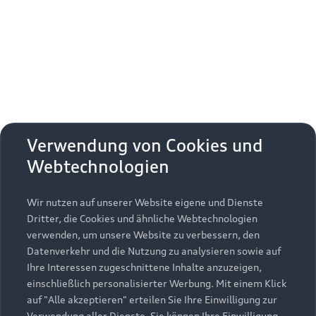
Erhalten Sie kostenfrei eine online
Fahrzeugbewertung und besprechen Sie alles
weitere mit Ihrem ausgewählten Audi Partner.
Jetzt kostenlos bewerten
Zurück nach oben
Verwendung von Cookies und
Webtechnologien
Modelle
Wir nutzen auf unserer Website eigene und Dienste
Kaufen & leasen
Alle Modelle
Dritter, die Cookies und ähnliche Webtechnologien
verwenden, um unsere Website zu verbessern, den
Modelle vergleichen
Service & Zubehör
Neuwagensuche
Datenverkehr und die Nutzung zu analysieren sowie auf
Elektromodelle
Ihre Interessen zugeschnittene Inhalte anzuzeigen,
Gebrauchtwagensuche
einschließlich personalisierter Werbung. Mit einem Klick
Support
Saisonale Angebote
Plug-in-Hybride
auf "Alle akzeptieren" erteilen Sie Ihre Einwilligung zur
Gebrauchtwagen
Verwendung aller Dienste. Sie können Ihre Einwilligung