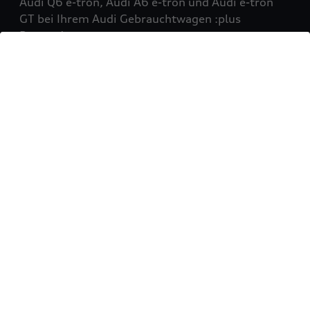
Audi Q6 e-tron, Audi A6 e-tron und Audi e-tron
GT bei Ihrem Audi Gebrauchtwagen :plus
Partner!
Mehr erfahren
Sie möchten Ihr Fahrzeug
verkaufen?