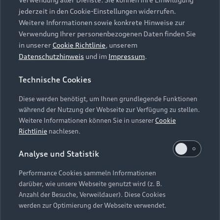
Audi Services
Über Audi
Kundenservice
jederzeit in den Cookie-Einstellungen widerrufen.
Finanzierung
Garantie
Weitere Informationen sowie konkrete Hinweise zur
Händlersuche
Aktionen & Angebote
Verwendung Ihrer personenbezogenen Daten finden Sie
Unternehmen
Audi digital services
in unserer
Cookie Richtlinie
, unserem
Audi Code
Geschäftskunden
Datenschutzhinweis
und im
Impressum
.
Karriere
myAudi
Häufige Fragen (FAQ)
Investor Relations
Technische Cookies
© 2026 AUDI AG. Alle Rechte vorbehalten
Audi Online Beratung
Presse & Media Center
Diese werden benötigt, um Ihnen grundlegende Funktionen
Impressum
Rechtliches
Hinweisgebersystem
Online-Terminvereinbarung
während der Nutzung der Webseite zur Verfügung zu stellen.
Datenschutz
Datenschutzinformation
Cookie-Einstellungen
Weitere Informationen können Sie in unserer
Cookie
Servicekontakt
Cookie-Richtlinie
Barrierefreiheit
Richtlinie
nachlesen.
Audi erleben
Digital Services Act
EU Data Act
Bordbuch & Bedienungsanleitungen
Analyse und Statistik
Newsletter
Verträge kündigen
Performance Cookies sammeln Informationen
Hinweis: Die aktuelle Darstellung und Anordnung der
darüber, wie unsere Webseite genutzt wird (z. B.
Vertrag widerrufen
Embleme am Fahrzeug bei allen Abbildungen auf dieser
Anzahl der Besuche, Verweildauer). Diese Cookies
Webseite kann abweichen.
werden zur Optimierung der Webseite verwendet.