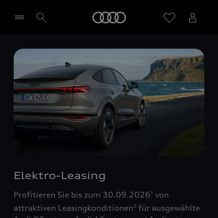
Startseite
Händler wählen
Elektro-Leasing
Profitieren Sie bis zum 30.09.2026
von
1
attraktiven Leasingkonditionen
für ausgewählte
2