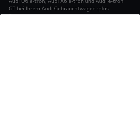
Audi Q6 e-tron, Audi A6 e-tron und Audi e-tron
GT bei Ihrem Audi Gebrauchtwagen :plus
Partner!
Mehr erfahren
Sie möchten Ihr Fahrzeug
verkaufen?