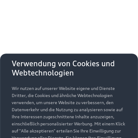
Erhalten Sie kostenfrei eine online
Fahrzeugbewertung und besprechen Sie alles
weitere mit Ihrem ausgewählten Audi Partner.
Jetzt kostenlos bewerten
Zurück nach oben
Verwendung von Cookies und
Webtechnologien
Modelle
Wir nutzen auf unserer Website eigene und Dienste
Kaufen & leasen
Alle Modelle
Dritter, die Cookies und ähnliche Webtechnologien
verwenden, um unsere Website zu verbessern, den
Modelle vergleichen
Service & Zubehör
Neuwagensuche
Datenverkehr und die Nutzung zu analysieren sowie auf
Elektromodelle
Ihre Interessen zugeschnittene Inhalte anzuzeigen,
Gebrauchtwagensuche
einschließlich personalisierter Werbung. Mit einem Klick
Support
Saisonale Angebote
Plug-in-Hybride
auf "Alle akzeptieren" erteilen Sie Ihre Einwilligung zur
Gebrauchtwagen
Verwendung aller Dienste. Sie können Ihre Einwilligung