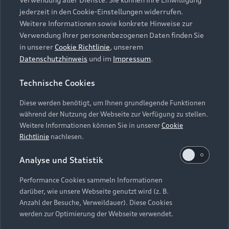
Audi Services
Über Audi
Kundenservice
jederzeit in den Cookie-Einstellungen widerrufen.
Finanzierung
Garantie
Weitere Informationen sowie konkrete Hinweise zur
Händlersuche
Aktionen & Angebote
Verwendung Ihrer personenbezogenen Daten finden Sie
Unternehmen
Audi digital services
in unserer
Cookie Richtlinie
, unserem
Audi Code
Geschäftskunden
Datenschutzhinweis
und im
Impressum
.
Karriere
myAudi
Häufige Fragen (FAQ)
Investor Relations
Technische Cookies
© 2026 AUDI AG. Alle Rechte vorbehalten
Audi Online Beratung
Presse & Media Center
Diese werden benötigt, um Ihnen grundlegende Funktionen
Impressum
Rechtliches
Hinweisgebersystem
Online-Terminvereinbarung
während der Nutzung der Webseite zur Verfügung zu stellen.
Datenschutz
Datenschutzinformation
Cookie-Einstellungen
Weitere Informationen können Sie in unserer
Cookie
Servicekontakt
Cookie-Richtlinie
Barrierefreiheit
Richtlinie
nachlesen.
Audi erleben
Digital Services Act
EU Data Act
Bordbuch & Bedienungsanleitungen
Analyse und Statistik
Newsletter
Verträge kündigen
Performance Cookies sammeln Informationen
Hinweis: Die aktuelle Darstellung und Anordnung der
darüber, wie unsere Webseite genutzt wird (z. B.
Vertrag widerrufen
Embleme am Fahrzeug bei allen Abbildungen auf dieser
Anzahl der Besuche, Verweildauer). Diese Cookies
Webseite kann abweichen.
werden zur Optimierung der Webseite verwendet.