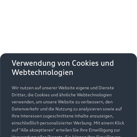
Erhalten Sie kostenfrei eine online
Fahrzeugbewertung und besprechen Sie alles
weitere mit Ihrem ausgewählten Audi Partner.
Jetzt kostenlos bewerten
Zurück nach oben
Verwendung von Cookies und
Webtechnologien
Modelle
Wir nutzen auf unserer Website eigene und Dienste
Kaufen & leasen
Alle Modelle
Dritter, die Cookies und ähnliche Webtechnologien
verwenden, um unsere Website zu verbessern, den
Modelle vergleichen
Service & Zubehör
Neuwagensuche
Datenverkehr und die Nutzung zu analysieren sowie auf
Elektromodelle
Ihre Interessen zugeschnittene Inhalte anzuzeigen,
Gebrauchtwagensuche
einschließlich personalisierter Werbung. Mit einem Klick
Support
Saisonale Angebote
Plug-in-Hybride
auf "Alle akzeptieren" erteilen Sie Ihre Einwilligung zur
Gebrauchtwagen
Verwendung aller Dienste. Sie können Ihre Einwilligung