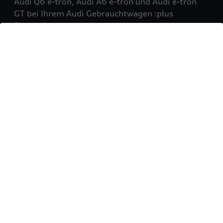
Audi Q6 e-tron, Audi A6 e-tron und Audi e-tron
GT bei Ihrem Audi Gebrauchtwagen :plus
Partner!
Mehr erfahren
Sie möchten Ihr Fahrzeug
verkaufen?