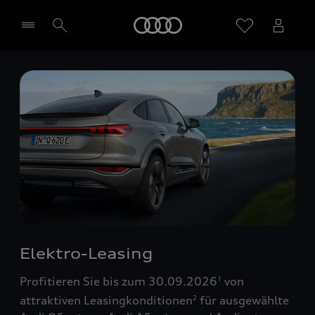
Startseite
Händler wählen
Elektro-Leasing
Profitieren Sie bis zum 30.09.2026
von
1
attraktiven Leasingkonditionen
für ausgewählte
2