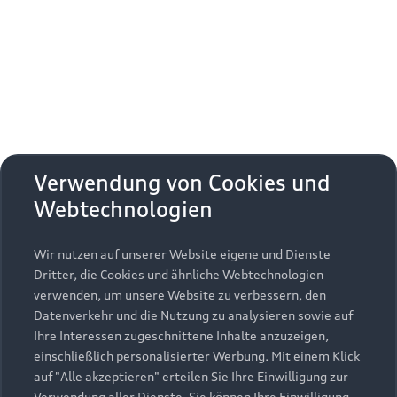
Erhalten Sie kostenfrei eine online
Fahrzeugbewertung und besprechen Sie alles
weitere mit Ihrem ausgewählten Audi Partner.
Jetzt kostenlos bewerten
Zurück nach oben
Verwendung von Cookies und
Webtechnologien
Modelle
Wir nutzen auf unserer Website eigene und Dienste
Kaufen & leasen
Alle Modelle
Dritter, die Cookies und ähnliche Webtechnologien
verwenden, um unsere Website zu verbessern, den
Modelle vergleichen
Service & Zubehör
Neuwagensuche
Datenverkehr und die Nutzung zu analysieren sowie auf
Elektromodelle
Ihre Interessen zugeschnittene Inhalte anzuzeigen,
Gebrauchtwagensuche
einschließlich personalisierter Werbung. Mit einem Klick
Support
Saisonale Angebote
Plug-in-Hybride
auf "Alle akzeptieren" erteilen Sie Ihre Einwilligung zur
Gebrauchtwagen
Verwendung aller Dienste. Sie können Ihre Einwilligung