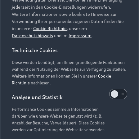
Audi Services
Über Audi
Kundenservice
jederzeit in den Cookie-Einstellungen widerrufen.
Finanzierung
Garantie
Weitere Informationen sowie konkrete Hinweise zur
Händlersuche
Aktionen & Angebote
Verwendung Ihrer personenbezogenen Daten finden Sie
Unternehmen
Audi digital services
in unserer
Cookie Richtlinie
, unserem
Audi Code
Geschäftskunden
Datenschutzhinweis
und im
Impressum
.
Karriere
myAudi
Häufige Fragen (FAQ)
Investor Relations
Technische Cookies
© 2026 AUDI AG. Alle Rechte vorbehalten
Audi Online Beratung
Presse & Media Center
Diese werden benötigt, um Ihnen grundlegende Funktionen
Impressum
Rechtliches
Hinweisgebersystem
Online-Terminvereinbarung
während der Nutzung der Webseite zur Verfügung zu stellen.
Datenschutz
Datenschutzinformation
Cookie-Einstellungen
Weitere Informationen können Sie in unserer
Cookie
Servicekontakt
Cookie-Richtlinie
Barrierefreiheit
Richtlinie
nachlesen.
Audi erleben
Digital Services Act
EU Data Act
Bordbuch & Bedienungsanleitungen
Analyse und Statistik
Newsletter
Verträge kündigen
Performance Cookies sammeln Informationen
Hinweis: Die aktuelle Darstellung und Anordnung der
darüber, wie unsere Webseite genutzt wird (z. B.
Vertrag widerrufen
Embleme am Fahrzeug bei allen Abbildungen auf dieser
Anzahl der Besuche, Verweildauer). Diese Cookies
Webseite kann abweichen.
werden zur Optimierung der Webseite verwendet.