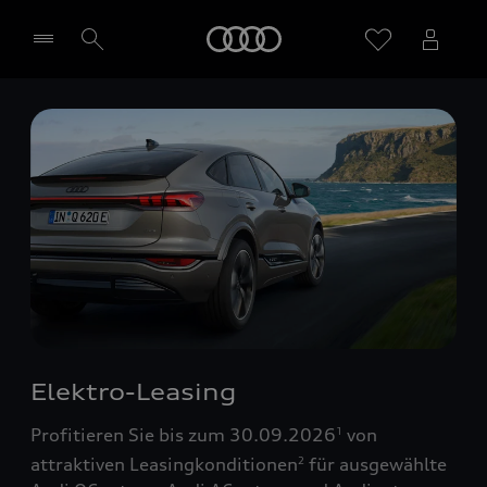
Startseite
Händler wählen
Elektro-Leasing
Profitieren Sie bis zum 30.09.2026
von
1
attraktiven Leasingkonditionen
für ausgewählte
2