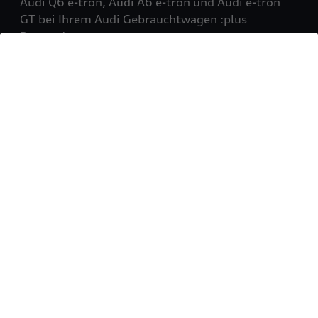
Audi Q6 e-tron, Audi A6 e-tron und Audi e-tron
GT bei Ihrem Audi Gebrauchtwagen :plus
Partner!
Mehr erfahren
Sie möchten Ihr Fahrzeug
verkaufen?