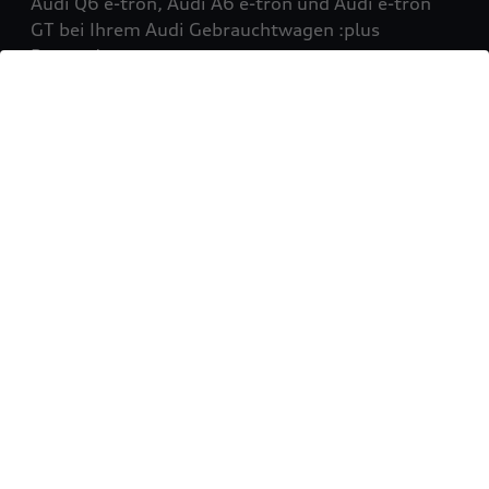
Audi Q6 e-tron, Audi A6 e-tron und Audi e-tron
GT bei Ihrem Audi Gebrauchtwagen :plus
Partner!
Mehr erfahren
Sie möchten Ihr Fahrzeug
verkaufen?