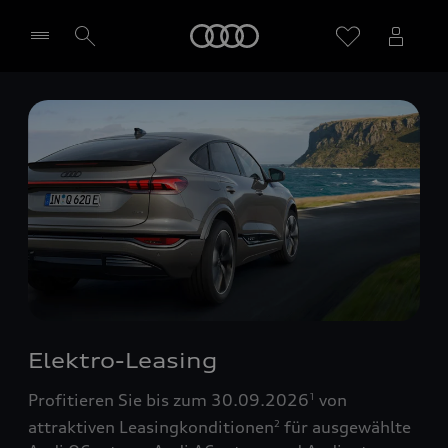
Startseite
Händler wählen
Elektro-Leasing
Profitieren Sie bis zum 30.09.2026
von
1
attraktiven Leasingkonditionen
für ausgewählte
2