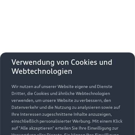
Erhalten Sie kostenfrei eine online
Fahrzeugbewertung und besprechen Sie alles
weitere mit Ihrem ausgewählten Audi Partner.
Jetzt kostenlos bewerten
Zurück nach oben
Verwendung von Cookies und
Webtechnologien
Modelle
Wir nutzen auf unserer Website eigene und Dienste
Kaufen & leasen
Alle Modelle
Dritter, die Cookies und ähnliche Webtechnologien
verwenden, um unsere Website zu verbessern, den
Modelle vergleichen
Service & Zubehör
Neuwagensuche
Datenverkehr und die Nutzung zu analysieren sowie auf
Elektromodelle
Ihre Interessen zugeschnittene Inhalte anzuzeigen,
Gebrauchtwagensuche
einschließlich personalisierter Werbung. Mit einem Klick
Support
Saisonale Angebote
Plug-in-Hybride
auf "Alle akzeptieren" erteilen Sie Ihre Einwilligung zur
Gebrauchtwagen
Verwendung aller Dienste. Sie können Ihre Einwilligung