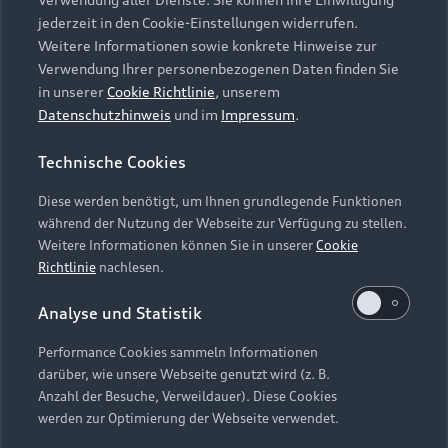
Audi Services
Über Audi
Kundenservice
jederzeit in den Cookie-Einstellungen widerrufen.
Finanzierung
Garantie
Weitere Informationen sowie konkrete Hinweise zur
Händlersuche
Aktionen & Angebote
Verwendung Ihrer personenbezogenen Daten finden Sie
Unternehmen
Audi digital services
in unserer
Cookie Richtlinie
, unserem
Audi Code
Geschäftskunden
Datenschutzhinweis
und im
Impressum
.
Karriere
myAudi
Häufige Fragen (FAQ)
Investor Relations
Technische Cookies
© 2026 AUDI AG. Alle Rechte vorbehalten
Audi Online Beratung
Presse & Media Center
Diese werden benötigt, um Ihnen grundlegende Funktionen
Impressum
Rechtliches
Hinweisgebersystem
Online-Terminvereinbarung
während der Nutzung der Webseite zur Verfügung zu stellen.
Datenschutz
Datenschutzinformation
Cookie-Einstellungen
Weitere Informationen können Sie in unserer
Cookie
Servicekontakt
Cookie-Richtlinie
Barrierefreiheit
Richtlinie
nachlesen.
Audi erleben
Digital Services Act
EU Data Act
Bordbuch & Bedienungsanleitungen
Analyse und Statistik
Newsletter
Verträge kündigen
Performance Cookies sammeln Informationen
Hinweis: Die aktuelle Darstellung und Anordnung der
darüber, wie unsere Webseite genutzt wird (z. B.
Vertrag widerrufen
Embleme am Fahrzeug bei allen Abbildungen auf dieser
Anzahl der Besuche, Verweildauer). Diese Cookies
Webseite kann abweichen.
werden zur Optimierung der Webseite verwendet.