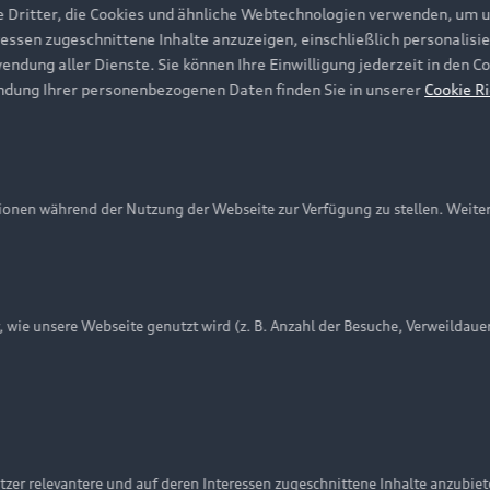
e Dritter, die Cookies und ähnliche Webtechnologien verwenden, um 
ressen zugeschnittene Inhalte anzuzeigen, einschließlich personalisie
wendung aller Dienste. Sie können Ihre Einwilligung jederzeit in den 
ndung Ihrer personenbezogenen Daten finden Sie in unserer
Cookie Ri
onen während der Nutzung der Webseite zur Verfügung zu stellen. Weite
ie unsere Webseite genutzt wird (z. B. Anzahl der Besuche, Verweildaue
nschutzinformation
Cookie-Einstellungen
Cookie-Richtlinie
Embleme am Fahrzeug bei allen Abbildungen auf dieser Webseit
zer relevantere und auf deren Interessen zugeschnittene Inhalte anzubie