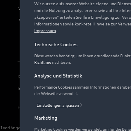
Wir nutzen auf unserer Website eigene und Dienst
Verträge kündigen
und die Nutzung zu analysieren sowie auf Ihre Inte
akzeptieren" erteilen Sie Ihre Einwilligung zur Ver
Vertrag widerrufen
Informationen sowie konkrete Hinweise zur Verwe
Impressum
.
Technische Cookies
Diese werden benötigt, um Ihnen grundlegende Funkti
Richtlinie
nachlesen.
Analyse und Statistik
© 2026 AUDI AG. Alle Rechte vorbehalten
Performance Cookies sammeln Informationen darüber, w
Impressum
Rechtliches
Hinweisgebersystem
Date
der Webseite verwendet.
Einstellungen anpassen
Hinweis: Die aktuelle Darstellung und Anordnung der 
Marketing
1
Verlängerung vorbehalten.
Marketing Cookies werden verwendet, um für die Benut