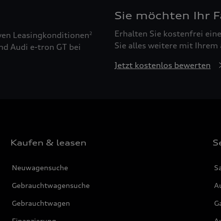
Sie möchten Ihr 
Erhalten Sie kostenfrei ei
ven Leasingkonditionen
2
Sie alles weitere mit Ihrem
nd Audi e-tron GT bei
Jetzt kostenlos bewerten
Kaufen & leasen
S
Neuwagensuche
S
Gebrauchtwagensuche
Au
Gebrauchtwagen
G
Finanzierung
Au