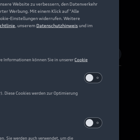
unsere Website zu verbessern, den Datenverkehr
rter Werbung. Mit einem Klick auf "Alle
Cookie-Einstellungen widerrufen. Weitere
chtlinie
, unserem
Datenschutzhinweis
und im
re Informationen können Sie in unserer
Cookie
r). Diese Cookies werden zur Optimierung
Barrierefreiheit
Digital Services Act
EU Data Act
e kann abweichen.
ten. Sie werden auch verwendet, um die