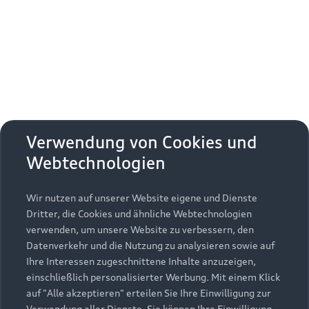
Erhalten Sie kostenfrei eine online
Fahrzeugbewertung und besprechen Sie alles
weitere mit Ihrem ausgewählten Audi Partner.
Jetzt kostenlos bewerten
Zurück nach oben
Verwendung von Cookies und
Webtechnologien
Modelle
Wir nutzen auf unserer Website eigene und Dienste
Kaufen & leasen
Alle Modelle
Dritter, die Cookies und ähnliche Webtechnologien
verwenden, um unsere Website zu verbessern, den
Modelle vergleichen
Service & Zubehör
Neuwagensuche
Datenverkehr und die Nutzung zu analysieren sowie auf
Elektromodelle
Ihre Interessen zugeschnittene Inhalte anzuzeigen,
Gebrauchtwagensuche
einschließlich personalisierter Werbung. Mit einem Klick
Support
Saisonale Angebote
Plug-in-Hybride
auf "Alle akzeptieren" erteilen Sie Ihre Einwilligung zur
Gebrauchtwagen
Verwendung aller Dienste. Sie können Ihre Einwilligung