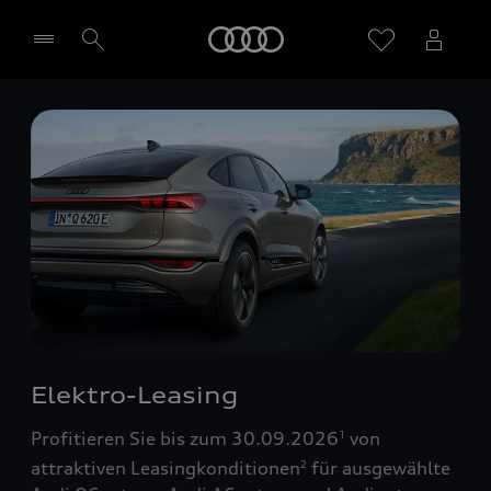
Startseite
Händler wählen
Elektro-Leasing
Profitieren Sie bis zum 30.09.2026
von
1
attraktiven Leasingkonditionen
für ausgewählte
2