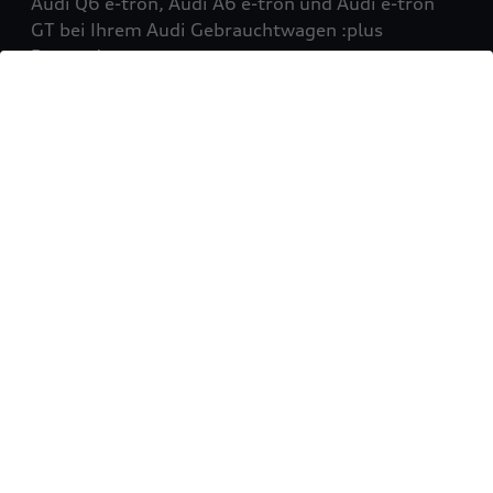
Audi Q6 e-tron, Audi A6 e-tron und Audi e-tron
GT bei Ihrem Audi Gebrauchtwagen :plus
Partner!
Mehr erfahren
Sie möchten Ihr Fahrzeug
verkaufen?