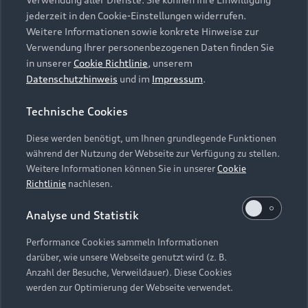
Audi Services
Über Audi
Kundenservice
jederzeit in den Cookie-Einstellungen widerrufen.
Finanzierung
Garantie
Weitere Informationen sowie konkrete Hinweise zur
Händlersuche
Aktionen & Angebote
Verwendung Ihrer personenbezogenen Daten finden Sie
Unternehmen
Audi digital services
in unserer
Cookie Richtlinie
, unserem
Audi Code
Geschäftskunden
Datenschutzhinweis
und im
Impressum
.
Karriere
myAudi
Häufige Fragen (FAQ)
Investor Relations
Technische Cookies
© 2026 AUDI AG. Alle Rechte vorbehalten
Audi Online Beratung
Presse & Media Center
Diese werden benötigt, um Ihnen grundlegende Funktionen
Impressum
Rechtliches
Hinweisgebersystem
Online-Terminvereinbarung
während der Nutzung der Webseite zur Verfügung zu stellen.
Datenschutz
Datenschutzinformation
Cookie-Einstellungen
Weitere Informationen können Sie in unserer
Cookie
Servicekontakt
Cookie-Richtlinie
Barrierefreiheit
Richtlinie
nachlesen.
Audi erleben
Digital Services Act
EU Data Act
Bordbuch & Bedienungsanleitungen
Analyse und Statistik
Newsletter
Verträge kündigen
Performance Cookies sammeln Informationen
Hinweis: Die aktuelle Darstellung und Anordnung der
darüber, wie unsere Webseite genutzt wird (z. B.
Vertrag widerrufen
Embleme am Fahrzeug bei allen Abbildungen auf dieser
Anzahl der Besuche, Verweildauer). Diese Cookies
Webseite kann abweichen.
werden zur Optimierung der Webseite verwendet.