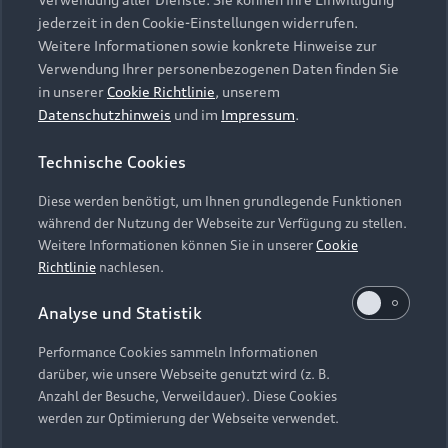
Audi Services
Über Audi
Kundenservice
jederzeit in den Cookie-Einstellungen widerrufen.
Finanzierung
Garantie
Weitere Informationen sowie konkrete Hinweise zur
Händlersuche
Aktionen & Angebote
Verwendung Ihrer personenbezogenen Daten finden Sie
Unternehmen
Audi digital services
in unserer
Cookie Richtlinie
, unserem
Audi Code
Geschäftskunden
Datenschutzhinweis
und im
Impressum
.
Karriere
myAudi
Häufige Fragen (FAQ)
Investor Relations
Technische Cookies
© 2026 AUDI AG. Alle Rechte vorbehalten
Audi Online Beratung
Presse & Media Center
Diese werden benötigt, um Ihnen grundlegende Funktionen
Impressum
Rechtliches
Hinweisgebersystem
Online-Terminvereinbarung
während der Nutzung der Webseite zur Verfügung zu stellen.
Datenschutz
Datenschutzinformation
Cookie-Einstellungen
Weitere Informationen können Sie in unserer
Cookie
Servicekontakt
Cookie-Richtlinie
Barrierefreiheit
Richtlinie
nachlesen.
Audi erleben
Digital Services Act
EU Data Act
Bordbuch & Bedienungsanleitungen
Analyse und Statistik
Newsletter
Verträge kündigen
Performance Cookies sammeln Informationen
Hinweis: Die aktuelle Darstellung und Anordnung der
darüber, wie unsere Webseite genutzt wird (z. B.
Vertrag widerrufen
Embleme am Fahrzeug bei allen Abbildungen auf dieser
Anzahl der Besuche, Verweildauer). Diese Cookies
Webseite kann abweichen.
werden zur Optimierung der Webseite verwendet.