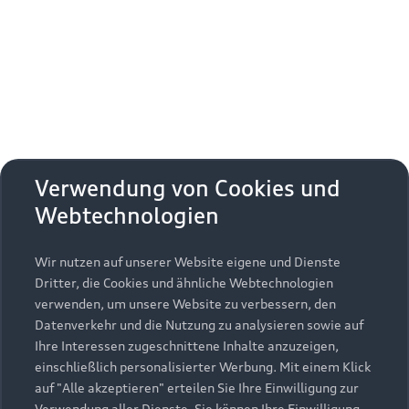
Erhalten Sie kostenfrei eine online
Fahrzeugbewertung und besprechen Sie alles
weitere mit Ihrem ausgewählten Audi Partner.
Jetzt kostenlos bewerten
Zurück nach oben
Verwendung von Cookies und
Webtechnologien
Modelle
Wir nutzen auf unserer Website eigene und Dienste
Kaufen & leasen
Alle Modelle
Dritter, die Cookies und ähnliche Webtechnologien
verwenden, um unsere Website zu verbessern, den
Modelle vergleichen
Service & Zubehör
Neuwagensuche
Datenverkehr und die Nutzung zu analysieren sowie auf
Elektromodelle
Ihre Interessen zugeschnittene Inhalte anzuzeigen,
Gebrauchtwagensuche
einschließlich personalisierter Werbung. Mit einem Klick
Support
Saisonale Angebote
Plug-in-Hybride
auf "Alle akzeptieren" erteilen Sie Ihre Einwilligung zur
Gebrauchtwagen
Verwendung aller Dienste. Sie können Ihre Einwilligung