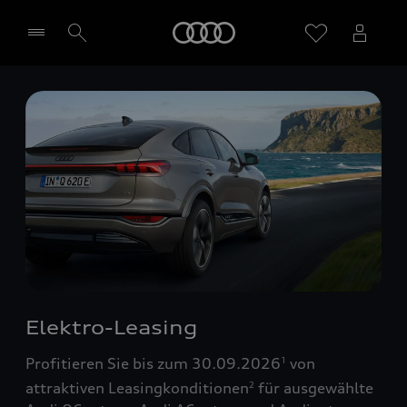
Startseite
Händler wählen
Elektro-Leasing
Profitieren Sie bis zum 30.09.2026
von
1
attraktiven Leasingkonditionen
für ausgewählte
2