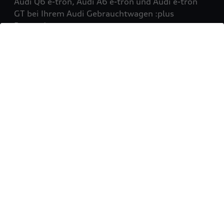
Audi Q6 e-tron, Audi A6 e-tron und Audi e-tron
GT bei Ihrem Audi Gebrauchtwagen :plus
Partner!
Mehr erfahren
Sie möchten Ihr Fahrzeug
verkaufen?